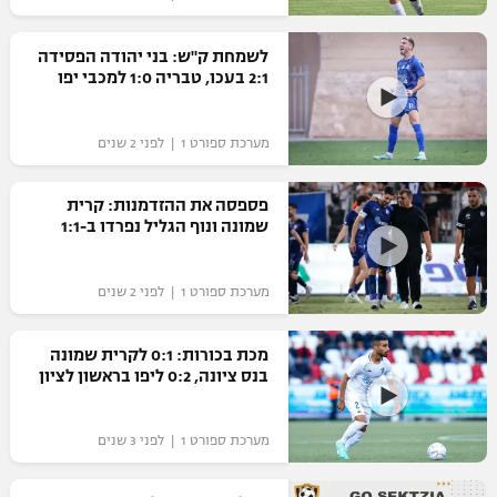
רשיון להקרנה פומבית לבית עסק
לשמחת ק"ש: בני יהודה הפסידה
2:1 בעכו, טבריה 1:0 למכבי יפו
הצטרפות לחבילת הערוצים
לוח דרושים – ג'ובנט
מערכת ספורט 1 | לפני 2 שנים
תגיות
פספסה את ההזדמנות: קרית
שמונה ונוף הגליל נפרדו ב-1:1
המגזין
מערכת ספורט 1 | לפני 2 שנים
מכת בכורות: 0:1 לקרית שמונה
בנס ציונה, 0:2 ליפו בראשון לציון
מערכת ספורט 1 | לפני 3 שנים