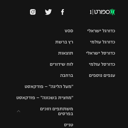
כדורגל ישראלי
VOD
כדורגל עולמי
רץ ברשת
ליגת העל
כדורסל ישראלי
תוצאות
ליגת
ליגה לאומית
האלופות
כדורסל עולמי
לוח שידורים
ליגת ווינר
סל
גביע הטוטו
ענפים נוספים
ברחבה
ליגה
NBA
אירופית
"מעל הליגה" – פודקאסט
ליגה לאומית
ליגיונרים
טניס
יורוליג
ליגה אנגלית
"מחצית בשכונה" – פודקאסט
כדורסל נשים
גביע המדינה
כדוריד
יורוקאפ
ליגה גרמנית
משתתפים וזוכים
בפרסים
מכבי תל
נבחרת
כדורעף
אביב
ישראל
ליגה
טניס
ספרדית