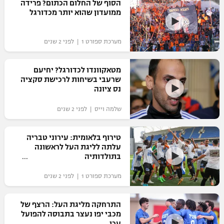
הסוף של החלום הכתום? פרידה
כדורסל נשים
ממועדון שהוא יותר מכדורגל
נבחרת ישראל
יורוליג
ליגה ספרדית
טניס
VOD
מכבי תל אביב
מכבי חיפה
יורוקאפ
מערכת ספורט 1 | לפני 2 שנים
ליגה איטלקית
כדוריד
הפועל חולון
בית"ר ירושלים
רץ ברשת
מטאקוונדו לכדורגל? יחיעם
ליגה צרפתית
כדורעף
שרעבי בשיחות לרכישת סקציה
הפועל ירושלים
מכבי תל אביב
נס ציונה
ליגה הולנדית
שחייה
תוצאות
דני אבדיה
הפועל תל אביב
שלמה וייס | לפני 2 שנים
ליגה טורקית
ג'ודו
הפועל חיפה
לוח שידורים
טירוף בלאומית: עירוני טבריה
ליגה סינית
עלתה לליגת העל לראשונה
אגרוף
בתולדותיה
הפועל באר שבע
ליגה ברזילאית
ברחבה
ספורט אולימפי
מערכת ספורט 1 | לפני 2 שנים
מכבי נתניה
ליגות נוספות
UFC
"מעל הליגה" – פודקאסט
בני יהודה
התרחקה מליגת העל: הרצף של
מכבי יפו נעצר בתבוסה להפועל
היאבקות WWE
עכו