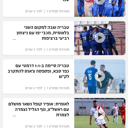
"מחצית בשכונה" – פודקאסט
מערכת ספורט 1 | לפני 2 שנים
אופניים
ספורט מוטורי
משתתפים וזוכים בפרסים
טבריה שבה למקום השני
בלאומית, מכבי יפו עם ניצחון
רביעי ברציפות
כדורמים
תקנון משתתפים וזוכים בפרסים
טניס
מערכת ספורט 1 | לפני 2 שנים
פוטבול אמריקאי NFL
תקנון עבור פעילות אלקטרה
גיימינג E-Sports
טבריה סיימה ב-1:1 דרמטי עם
בייסבול MLB
כפר סבא, ופספסה צ'אנס להתקרב
תקנון עבור פעילות ספורט 1 – "מרלן"
לק"ש
ספורט אתגרי ואקסטרים
תנאי שימוש
מערכת ספורט 1 | לפני 2 שנים
אומנויות לחימה
לאומית: אופיר קופל נשאר מושלם
מדיניות פרטיות
גיימינג E-Sports
עם ראשל"צ, נוף הגליל נצמדה
לצמרת
תקנון פעילות ספורט 1
מערכת ספורט 1 | לפני 2 שנים