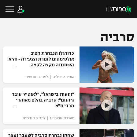
סרביה
כדורגל ישראלי
כדורגלן הנבחרת הציב
אולטימטום לזמרת הצעירה - והיא
השתנתה מקצה לקצה
ליגת העל
כדורגל עולמי
אופיר סיביליה | לפני 7 חודשים
ליגה לאומית
ליגת האלופות
"זוועות בישראל", "לאזטיץ' עובר
כדורסל ישראלי
גיהנום": סרביה בהלם מאוהדי
גביע הטוטו
מכבי ת"א
ליגה אירופית
ליגת ווינר סל
ליגיונרים
כדורסל עולמי
מערכת ספורט 1 | לפני 8 חודשים
ליגה אנגלית
ליגה לאומית
גביע המדינה
NBA
שחקן נבחרת סרביה לשעבר נעצר
ליגה גרמנית
ענפים נוספים