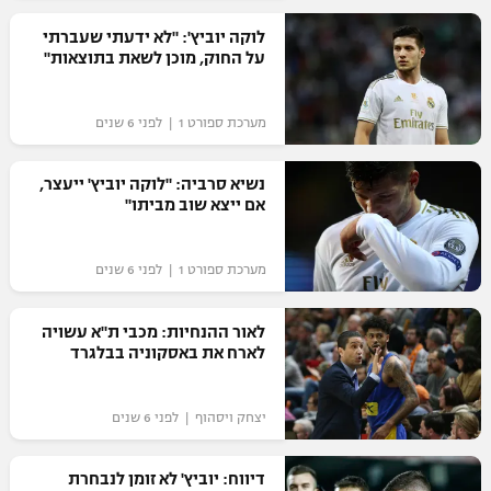
רשיון להקרנה פומבית לבית עסק
לוקה יוביץ': "לא ידעתי שעברתי
על החוק, מוכן לשאת בתוצאות"
הצטרפות לחבילת הערוצים
מערכת ספורט 1 | לפני 6 שנים
לוח דרושים – ג'ובנט
נשיא סרביה: "לוקה יוביץ' ייעצר,
תגיות
אם ייצא שוב מביתו"
המגזין
מערכת ספורט 1 | לפני 6 שנים
לאור ההנחיות: מכבי ת"א עשויה
לארח את באסקוניה בבלגרד
יצחק ויסהוף | לפני 6 שנים
דיווח: יוביץ' לא זומן לנבחרת