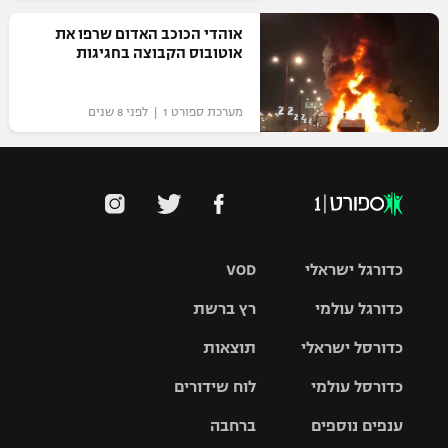
אוהדי הכוכב האדום שרפו את
אוטובוס הקבוצה בחגיגות
מערכת ספורט 1 | לפני 8 שנים
כדורגל ישראלי
VOD
כדורגל עולמי
רץ ברשת
ליגת העל
כדורסל ישראלי
תוצאות
ליגת
ליגה לאומית
האלופות
כדורסל עולמי
לוח שידורים
ליגת ווינר
סל
גביע הטוטו
ענפים נוספים
ברחבה
ליגה
NBA
אירופית