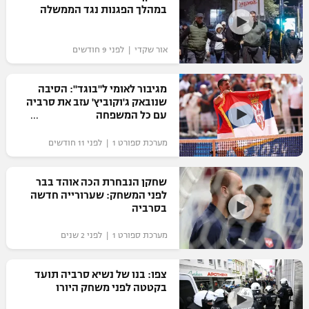
במהלך הפגנות נגד הממשלה
כדורסל נשים
נבחרת ישראל
יורוליג
ליגה ספרדית
טניס
VOD
מכבי תל אביב
מכבי חיפה
אור שקדי | לפני 9 חודשים
יורוקאפ
ליגה איטלקית
כדוריד
הפועל חולון
בית"ר ירושלים
מגיבור לאומי ל"בוגד": הסיבה
רץ ברשת
ליגה צרפתית
שנובאק ג'וקוביץ' עזב את סרביה
כדורעף
הפועל ירושלים
עם כל המשפחה
מכבי תל אביב
ליגה הולנדית
שחייה
תוצאות
מערכת ספורט 1 | לפני 11 חודשים
דני אבדיה
הפועל תל אביב
ליגה טורקית
ג'ודו
שחקן הנבחרת הכה אוהד בבר
הפועל חיפה
לוח שידורים
לפני המשחק: שערורייה חדשה
ליגה סינית
אגרוף
בסרביה
הפועל באר שבע
ליגה ברזילאית
ברחבה
מערכת ספורט 1 | לפני 2 שנים
ספורט אולימפי
מכבי נתניה
ליגות נוספות
UFC
צפו: בנו של נשיא סרביה תועד
"מעל הליגה" – פודקאסט
בני יהודה
בקטטה לפני משחק היורו
היאבקות WWE