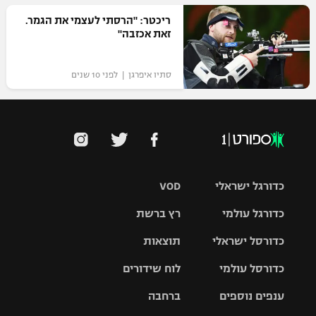
ריכטר: "הרסתי לעצמי את הגמר.
זאת אכזבה"
סתיו איפרגן | לפני 10 שנים
כדורגל ישראלי
VOD
כדורגל עולמי
רץ ברשת
ליגת העל
כדורסל ישראלי
תוצאות
ליגת
ליגה לאומית
האלופות
כדורסל עולמי
לוח שידורים
ליגת ווינר
סל
גביע הטוטו
ענפים נוספים
ברחבה
ליגה
NBA
אירופית