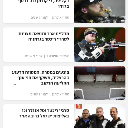
בקליעה, לי קוכמן זכה בכסף
בג'ודו
סתיו איפרגן | לפני 7 שנים
מדליית ארד ותוצאה מצוינת
לסרגיי ריכטר בגרמניה
מערכת ספורט 1 | לפני 9 שנים
פוגעים במטרה: המטווח הרעוע
בהרצליה, משקף את פני ענף
הקליעה הרקוב
סתיו איפרגן | לפני 9 שנים
סרגיי ריכטר וטל אנגלר זכו
באליפות ישראל ברובה אויר