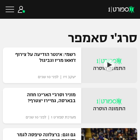
סרג'י סאמפר
כדורגל ישראלי
רשמי: אינטר הודיעה על צירוף
ז'ואאו מריו וגביגול
ליגת העל
כדורגל עולמי
יעקב זיו | לפני 10 שנים
ליגה לאומית
ליגת האלופות
מוניר וסרג'י האריכו חוזה
כדורסל ישראלי
בבארסה, גמיירו יצטרף?
גביע הטוטו
ליגה אירופית
ליגת ווינר סל
מערכת ספורט 1 | לפני 10 שנים
ליגיונרים
כדורסל עולמי
ליגה אנגלית
ליגה לאומית
גביע המדינה
גם וגם: ברצלונה טיפסה לגמר
NBA
ליגה גרמנית
ענפים נוספים