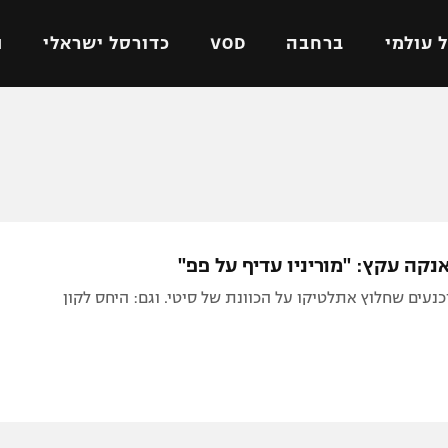
 עולמי
ברחבה
VOD
כדורסל ישראלי
ת
ל ישראלי
כדורגל עולמי
כדורסל ישראלי
על
ליגת האלופות
ליגת ווינר סל
אומית
ליגה אירופית
ליגה לאומית
וטו
ליגה אנגלית
כדורסל נשים
נקה עקץ: "מוריניו עדיף על פפ"
ים
ליגה גרמנית
מכבי תל אביב
נעים שחלוץ אתלטיקו על הכוונת של סיטי. וגם: היחס לקון
מדינה
ליגה ספרדית
הפועל חולון
ישראל
ליגה איטלקית
הפועל ירושלים
יפה
ליגה צרפתית
דני אבדיה
רושלים
ליגה הולנדית
ל אביב
ליגה טורקית