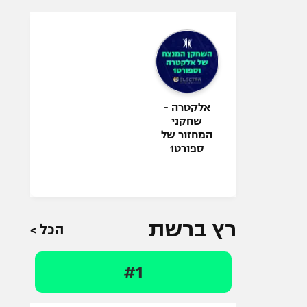
אלקטרה -
שחקני
המחזור של
ספורט1
רץ ברשת
הכל >
#1