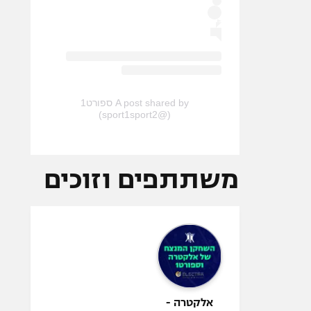
A post shared by ספורט1
(@sport1sport2)
משתתפים וזוכים
אלקטרה -