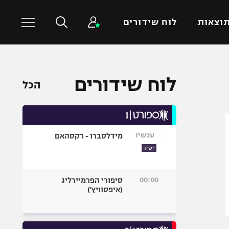
וצאות
לוח שידורים
כדורסל עולמי
ענפים נוספים
לוח שידורים
הכל
NBA
טניס
יורוליג
כדוריד
יורוקאפ
כדורעף
עכשיו
מידלסברו - רקסהאם
שחייה
ישיר
ג'ודו
אגרוף
00:00
סיפורי הפרמיירליג
(איפסוויץ')
ספורט אולימפי
UFC
היאבקות WWE