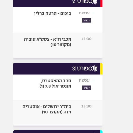
אופניים
עכשיו
בוכום - הרטה ברלין
ספורט מוטורי
ישיר
כדורמים
פוטבול אמריקאי NFL
23:30
מכבי ת"א - צסק"א סופיה
בייסבול MLB
(מקוצר 10)
ספורט אתגרי
ואקסטרים
אומנויות לחימה
גיימינג E-Sports
עכשיו
סבב המאסטרס,
מונטריאול 7.8 (1)
ישיר
23:30
בית"ר ירושלים - אוסטריה
וינה (מקוצר 10)