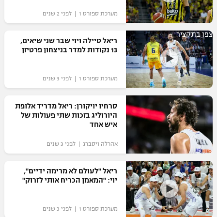
"מחצית בשכונה" – פודקאסט
מערכת ספורט 1 | לפני 2 שנים
אופניים
צפו בתקציר
ריאל טיילה ויוי שבר שני שיאים,
ספורט מוטורי
משתתפים וזוכים בפרסים
13 נקודות למדר בניצחון פרטיזן
כדורמים
תקנון משתתפים וזוכים בפרסים
טניס
מערכת ספורט 1 | לפני 3 שנים
פוטבול אמריקאי NFL
תקנון עבור פעילות אלקטרה
סרחיו יויקורן: ריאל מדריד אלופת
גיימינג E-Sports
בייסבול MLB
היורוליג בזכות שתי פעולות של
תקנון עבור פעילות ספורט 1 – "מרלן"
איש אחד
ספורט אתגרי ואקסטרים
תנאי שימוש
אהרלה ויסברג | לפני 3 שנים
אומנויות לחימה
ריאל "לעולם לא מרימה ידיים",
מדיניות פרטיות
יוי: "המאמן הכריח אותי לזרוק"
גיימינג E-Sports
תקנון פעילות ספורט 1
מערכת ספורט 1 | לפני 3 שנים