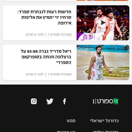
רשיון להקרנה פומבית לבית עסק
חדשות רעות לנבחרת ספרד:
סרחיו יוי יחמיץ את אליפות
הצטרפות לחבילת הערוצים
אירופה
מערכת ספורט 1 | לפני 4 שנים
לוח דרושים – ג'ובנט
תגיות
ריאל מדריד גברה 83:88 על
ברצלונה וזכתה בסופרקאפ
הספרדי
המגזין
מערכת ספורט 1 | לפני 5 שנים
כדורגל ישראלי
VOD