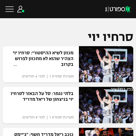
סרחיו יוי
כדורגל ישראלי
מכוון לשיא ההיסטורי: סרחיו יוי
הצהיר שהוא לא מתכוון לפרוש
בקרוב
ליגת העל
כדורגל עולמי
מערכת ספורט 1 | לפני 4 חודשים
ליגה לאומית
צפו בתקציר
ליגת האלופות
בלתי נגמר: סל על הבאזר לסרחיו
כדורסל ישראלי
יוי בניצחון של ריאל מדריד
גביע הטוטו
ליגה אירופית
ליגת ווינר סל
ליגיונרים
כדורסל עולמי
מערכת ספורט 1 | לפני 8 חודשים
ליגה אנגלית
ליגה לאומית
גביע המדינה
NBA
כוכב ריאל מדריד חשף: "ג'יימס
ליגה גרמנית
ענפים נוספים