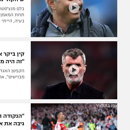
בלם מנצ'סטר
תחת המאמן ה
בעיה, הייתי 
קין ביקר א
"זה היה מט
הקפטן האגדי 
מבוישים", אחר
צפו בתקציר
"הנקודה הז
גיבה את א