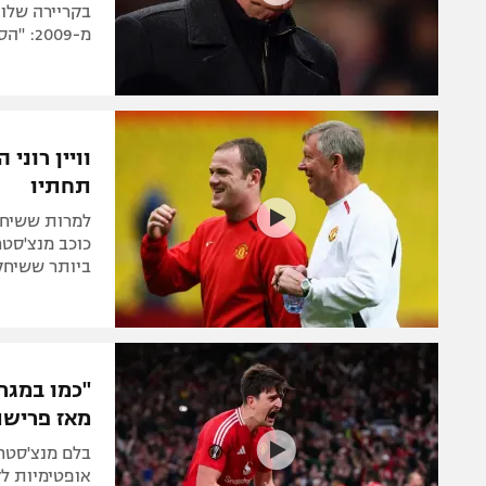
בקריירה שלו,
מ-2009: "הסכמתי להחליף, אבל לא עשיתי זאת"
וויין רונ
תחתיו
למרות ששיחק
כוכב מנצ'סטר
ביותר ששיחק
"כמו במגר
מאז פרישת
בלם מנצ'סטר 