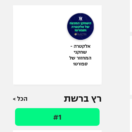
אלקטרה -
שחקני
המחזור של
ספורט1
רץ ברשת
הכל >
#1