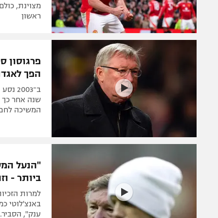
מצוינת, כולם
ראשון
פרגוסון ס
הפך לאגדת
ב־2003
שנה אחר כך ה
המשיכה לחפש
"הנעל המע
ביותר - וז
למרות הזכיות
באנצ'לוטי כמ
ענק", הסביר.