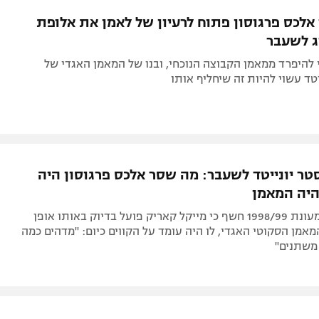
תל אביב
ליגה סינית
 אלכס פרגוסון פתוח לרעיון של לאמן את אלופת
חיפה
ליגה ברזילאית
ג לשעבר
באר שבע
ליגות נוספות
 להיפרד ממאמן הקבוצה הנוכחי, ובנו של המאמן האגדי של
תניה
יטד עשוי להיות זה שיחליף אותו
דה
סטר יונייטד לשעבר: מה שסר אלכס פרגוסון היה
יה המאמן
זוכה הטרבל מעונת 1998/99 חשף כי מייקל קאריק פועל בדיוק באותו אופן
אמן הסקוטי האגדי, לו היה עומד על הקווים כיום: "מדהים כמה
משתנים"