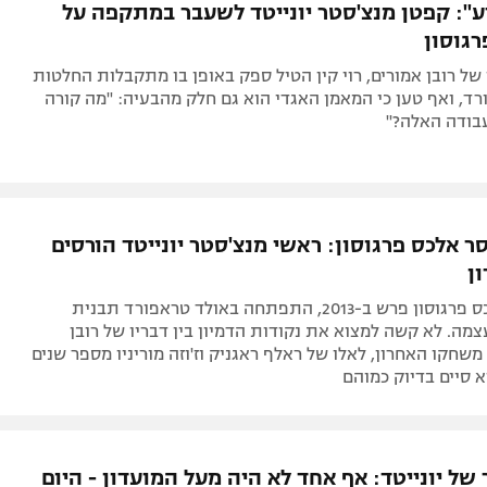
רע": קפטן מנצ'סטר יונייטד לשעבר במתקפה על
רגוסון
 של רובן אמורים, רוי קין הטיל ספק באופן בו מתקבלות החלטות
ד, ואף טען כי המאמן האגדי הוא גם חלק מהבעיה: "מה קורה
עבודה האלה?"
 אלכס פרגוסון: ראשי מנצ'סטר יונייטד הורסים
ן
מאז שסר אלכס פרגוסון פרש ב-2013, התפתחה באולד טראפורד תבנית
מה. לא קשה למצוא את נקודות הדמיון בין דבריו של רובן
משחקו האחרון, לאלו של ראלף ראגניק וז'וזה מוריניו מספר שנים
וא סיים בדיוק כמוהם
של יונייטד: אף אחד לא היה מעל המועדון - היום