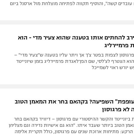
 עובדים קשה", והוסיף תקווה לפתיחה מוצלחת מול ארסנל ביום
ירב להחתים אותו בטענה שהוא צעיר מדי - הוא
 פרמיירליג
 נסע פרגוסון לצפות בפטר צ'ך אך ויתר עליו בטענה ש"צעיר מדי" –
וא הצטרף לצ'לסי, שם הפךלאגדת פרמיירליג בזמן שיונייטד
 יורש ראוי לשמייכל
ופפת" השפיעה? בקהאם בחר את המאמן הטוב
ה לא פרגוסון
 ביונייטד והקשר ההיסטורי עם פרגוסון – דיוויד בקהאם בחר
אמן הטוב ביותר שעבד איתו. "הוא גם אישיות נדירה וגם מצליחן
 הרקע: מתיחות ארוכת שנים עם פרגוסון, כולל תקרית אלימה