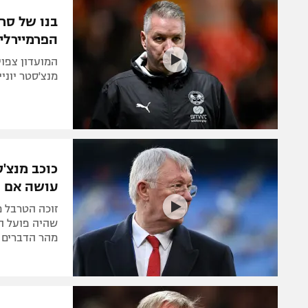
הפועל 
תקנון משתתפים וזוכים בפרסים
בנו של סר
הפועל 
הפרמיירלי
תקנון עבור פעילות אלקטרה
הפועל 
תקנון עבור פעילות ספורט 1 – "מרלן"
המועדון צפוי
מכבי נ
מנצ'סטר יוני
טניס
בני יהו
גיימינג E-Sports
תנאי שימוש
כוכב מנצ'
מדיניות פרטיות
עושה אם ה
תקנון פעילות ספורט 1
רשיון להקרנה פומבית לבית עסק
שהיה פועל המ
מהר הדברים 
הצטרפות לחבילת הערוצים
לוח דרושים – ג'ובנט
תגיות
המגזין