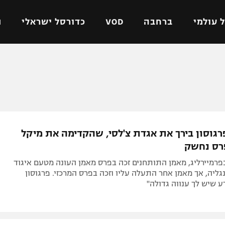
 עולמי
ברחבה
VOD
כדורסל ישראלי
ת
ל ישראלי
כדורגל עולמי
כדורסל ישראלי
על
ליגת האלופות
ליגת ווינר סל
אומית
ליגה אירופית
ליגה לאומית
וטו
ליגה אנגלית
כדורסל נשים
רגוסון בירך את אגדת צ'לסי, שהקדימה את מיקל
ים
ליגה גרמנית
מכבי תל אביב
רס נחשק
מדינה
ליגה ספרדית
הפועל חולון
רמיירליג, מאמן התותחנים זכה בפרס מאמן העונה מטעם איגוד
ישראל
ליגה איטלקית
הפועל ירושלים
ליה, אך מאמן אחר התעלה עליו וזכה בפרס המרכזי. פרגוסון
דע שיש לך ענווה גדולה"
יפה
ליגה צרפתית
דני אבדיה
רושלים
ליגה הולנדית
ל אביב
ליגה טורקית