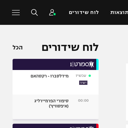
וצאות
לוח שידורים
כדורסל עולמי
ענפים נוספים
לוח שידורים
הכל
NBA
טניס
יורוליג
כדוריד
יורוקאפ
כדורעף
עכשיו
מידלסברו - רקסהאם
שחייה
ישיר
ג'ודו
אגרוף
00:00
סיפורי הפרמיירליג
(איפסוויץ')
ספורט אולימפי
UFC
היאבקות WWE