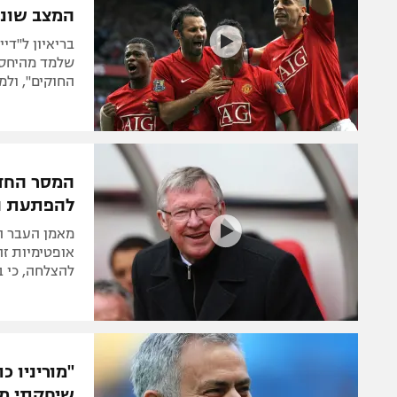
המצב שונ
בריאיון ל"די
שלמד מהיחס ה
החוקים", ול
המסר החד 
להפתעת הע
מאמן העבר ה
אופטימיות זה
להצלחה, כי ב
"מוריניו 
שיחקתי מד