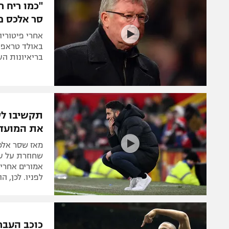
"כמו ריח 
סר אלכס פ
אחרי פיטוריו
באולד טראפור
בריאיונות ה
תקשיבו לסר
את המועדו
שחוזרת על עצ
אמורים אחרי 
לפניו. לכן, ה
כוכב העבר 