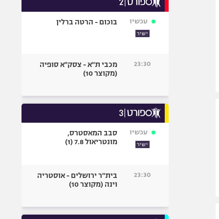
אופניים
עכשיו
בוכום - הרטה ברלין
ספורט מוטורי
ישיר
כדורמים
פוטבול אמריקאי NFL
23:30
מכבי ת"א - צסק"א סופיה
בייסבול MLB
(מקוצר 10)
ספורט אתגרי
ואקסטרים
אומנויות לחימה
גיימינג E-Sports
עכשיו
סבב המאסטרס,
מונטריאול 7.8 (1)
ישיר
23:30
בית"ר ירושלים - אוסטריה
וינה (מקוצר 10)