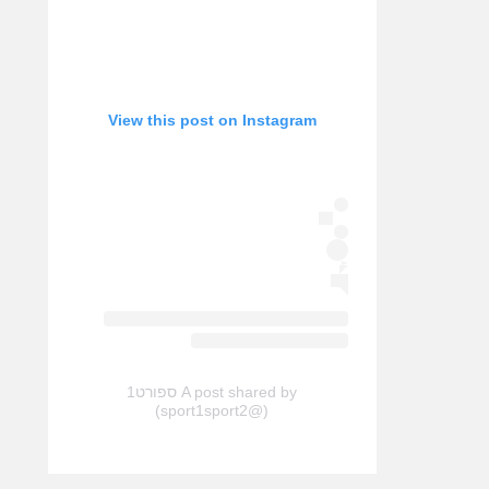
View this post on Instagram
A post shared by ספורט1
(@sport1sport2)