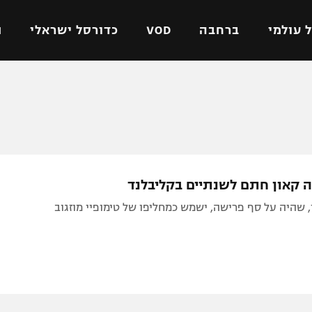
 עולמי
ברחבה
VOD
כדורסל ישראלי
ת
ל ישראלי
כדורגל עולמי
כדורסל ישראלי
על
ליגת האלופות
ליגת ווינר סל
אומית
ליגה אירופית
ליגה לאומית
וטו
ליגה אנגלית
כדורסל נשים
ה קאון חתם לשנתיים בקליבלנד
ים
ליגה גרמנית
מכבי תל אביב
 שהיה על סף פרישה, ישמש כמחליפו של טימופיי מוזגוב
מדינה
ליגה ספרדית
הפועל חולון
ישראל
ליגה איטלקית
הפועל ירושלים
יפה
ליגה צרפתית
דני אבדיה
רושלים
ליגה הולנדית
ל אביב
ליגה טורקית