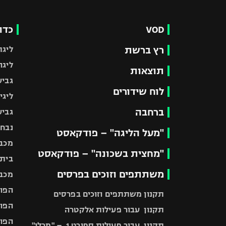
VOD
כדו
רץ ברשת
ליגת
ליגה
תוצאות
גביע
לוח שידורים
ליגי
ברחבה
גביע
נבחר
"מעל הליגה" – פודקאסט
מכבי
"מחצית בשכונה" – פודקאסט
בית"
משתתפים וזוכים בפרסים
מכבי
הפוע
תקנון משתתפים וזוכים בפרסים
הפוע
תקנון עבור פעילות אלקטרה
הפוע
תקנון עבור פעילות ספורט 1 – "מרלן"