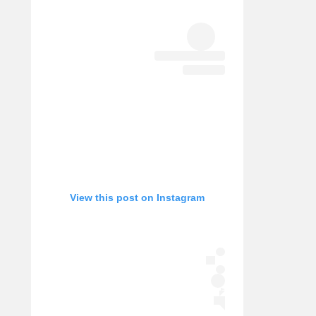
אופניים
ספורט מוטורי
כדורמים
פוטבול אמריקאי NFL
בייסבול MLB
ספורט אתגרי
ואקסטרים
אומנויות לחימה
גיימינג E-Sports
View this post on Instagram