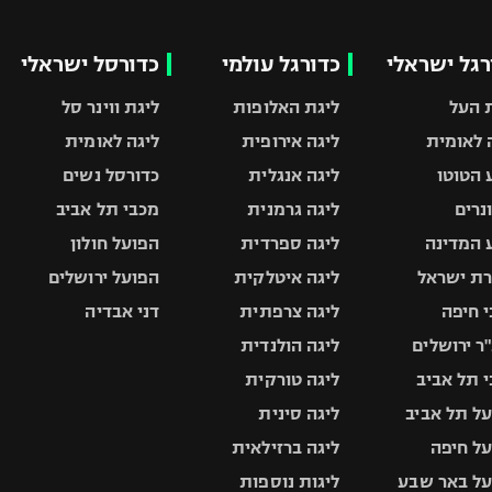
רגל ישראלי
כדורגל עולמי
כדורסל ישראלי
 העל
ליגת האלופות
ליגת ווינר סל
 לאומית
ליגה אירופית
ליגה לאומית
 הטוטו
ליגה אנגלית
כדורסל נשים
ונרים
ליגה גרמנית
מכבי תל אביב
 המדינה
ליגה ספרדית
הפועל חולון
ת ישראל
ליגה איטלקית
הפועל ירושלים
 חיפה
ליגה צרפתית
דני אבדיה
ר ירושלים
ליגה הולנדית
 תל אביב
ליגה טורקית
ל תל אביב
ליגה סינית
ל חיפה
ליגה ברזילאית
ל באר שבע
ליגות נוספות