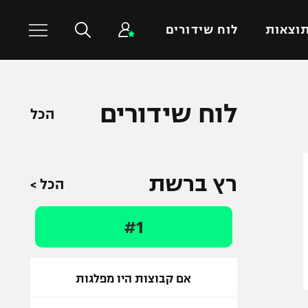
וצאות
לוח שידורים
כדורסל עולמי
ענפים נוספים
לוח שידורים
הכל
NBA
טניס
יורוליג
כדוריד
יורוקאפ
כדורעף
רץ ברשת
הכל >
שחייה
ג'ודו
#1
אגרוף
ספורט אולימפי
UFC
אם קבוצות היו מפלגות
היאבקות WWE