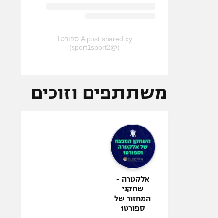
A post shared by ספורט1
(@sport1sport2)
משתתפים וזוכים
אלקטרה -
שחקני
המחזור של
ספורט1