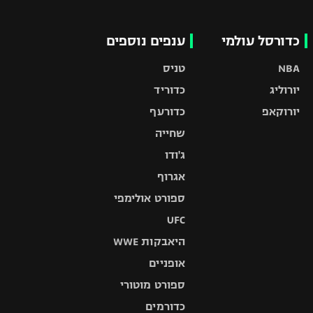
כדורסל עולמי
ענפים נוספים
NBA
טניס
יורוליג
כדוריד
יורוקאפ
כדורעף
שחייה
ג'ודו
אגרוף
ספורט אולימפי
UFC
היאבקות WWE
אופניים
ספורט מוטורי
כדורמים