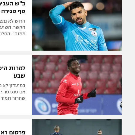
ב"ש העביר
סף סגירה
הרוש לא נמצא
הקשר. השוער
ממנה". החלוץ
למרות היכ
שבע
במועדון לא 
אם סנט טרויד
שחרור תמורת 
פרסום ראש