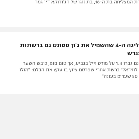
 ה-18, בת זוגו של הג'ודוקא דין גמר
החלוץ מהליגה ה-4 שהשפיל את ג'ון סטונס גם ברשתות
גרש
הסיטיזנס אמנם גברו 1:4 על פורט וייל בגביע, אך טום פופ, כובש השער
וויראלי ברשת אחרי שפרסם ציוץ בו עקץ את הבלם: "מולו
"