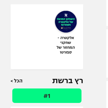
אלקטרה -
שחקני
המחזור של
ספורט1
רץ ברשת
הכל >
#1