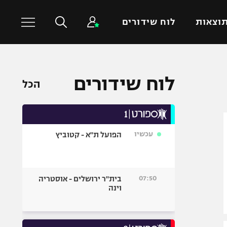
וצאות
לוח שידורים
כדורסל עולמי
ענפים נוספים
לוח שידורים
הכל
NBA
טניס
יורוליג
כדוריד
יורוקאפ
כדורעף
עכשיו
הפועל ת"א - קטוביץ
שחייה
ג'ודו
אגרוף
07:50
בית"ר ירושלים - אוסטריה
וינה
ספורט אולימפי
UFC
היאבקות WWE