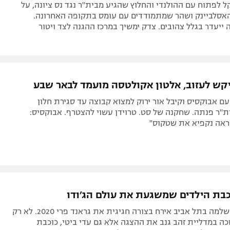
 לפתוח עם ההולנדי והחלוץ שהגיע מבית"ר נגד נס ציונה, על
אסלביינק ושהר שמתמודדים עם עומס בתקופה האחרונה.
ייעדר בגלל צהובים. צדק ימשיך במרכז ההגנה לצד ויטור
יקש לעזוב, אלטון אקולטסה מועמד לבאר שבע
 אבוקסיס וקיבל אור ירוק למצוא קבוצה עד סגירת חלון
"ר פנתה. שחקנה של סט. טרוידן עשוי להצטרף. אבוקסיס:
נראה נקפיא את שטקוס"
כבת הילדים שמשגעת את עולם הג׳ודו
השבוע היכל שלמה בתל אביב אירח בצורה חגיגית את גראנד פרי 2020. לא רק
כה במדליית זהב גנב את ההצגה אלא גם עדי ביטי, כוכבת