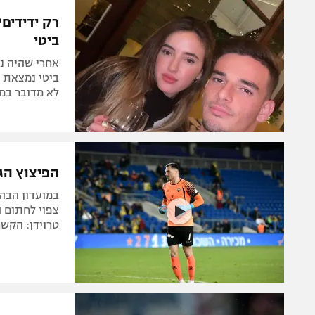
הפועל 
תקנון משתתפים וזוכים בפרסים
רק ידידים?
הפועל 
ביטי
תקנון עבור פעילות אלקטרה
הפועל 
תקנון עבור פעילות ספורט 1 – "מרלן"
אחרי שהיה נר
מכבי נ
ביטי נמצאת ה
טניס
לא מדובר במע
בני יהו
גיימינג E-Sports
תנאי שימוש
הפיצוץ הג
מדיניות פרטיות
תקנון פעילות ספורט 1
צפוי לחתום 
טרוידן: הקשר
רשיון להקרנה פומבית לבית עסק
הצטרפות לחבילת הערוצים
לוח דרושים – ג'ובנט
תגיות
המגזין