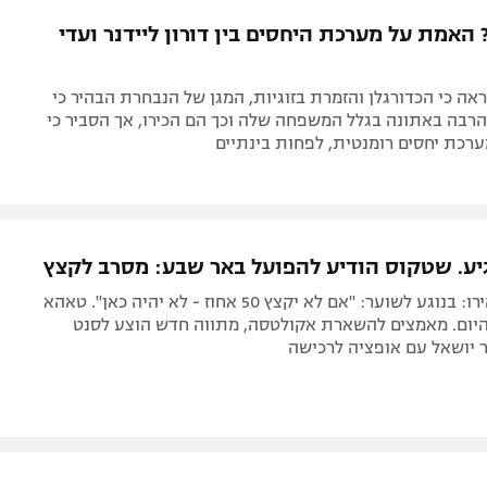
תל אביב
ליגה סינית
 האמת על מערכת היחסים בין דורון ליידנר ועדי
חיפה
ליגה ברזילאית
באר שבע
ליגות נוספות
אה כי הכדורגלן והזמרת בזוגיות, המגן של הנבחרת הבהיר כי
תניה
רבה באתונה בגלל המשפחה שלה וכך הם הכירו, אך הסביר כי
רכת יחסים רומנטית, לפחות בינתיים
דה
יע. שטקוס הודיע להפועל באר שבע: מסרב לקצץ
במועדון הבהירו: בנוגע לשוער: "אם לא יקצץ 50 אחוז - לא יהיה כאן". טאהא
היום. מאמצים להשארת אקולטסה, מתווה חדש הוצע לסנט
 יושאל עם אופציה לרכישה