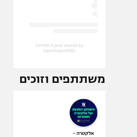
A post shared by ספורט1
(@sport1sport2)
משתתפים וזוכים
אלקטרה -