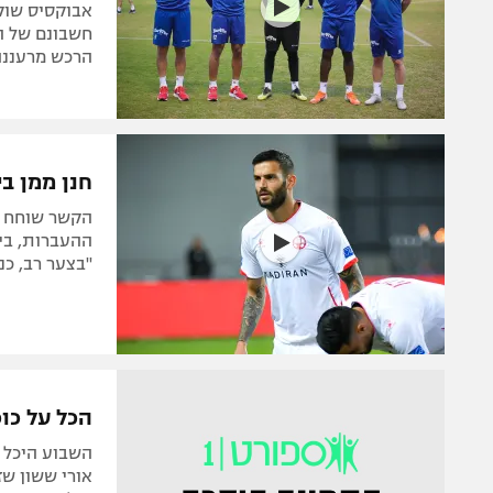
אבוקסיס שוקל
חשבונם של ה
הרכש מרעננה 
חנן ממן ב
הקשר שוחח עם
ההעברות, בית
"בצער רב, כ
הכל על כו
אורי ששון שז