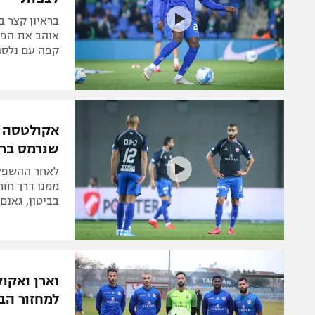
בראיון קצר ב
אוהב את הפרמ
קפה עם נלסו
אקולטסה י
שנרמס ברא
לאחר ההשפלה
ממנו דרך חזר
בביטון, גאנם
וארן ואקו
למחזור הב