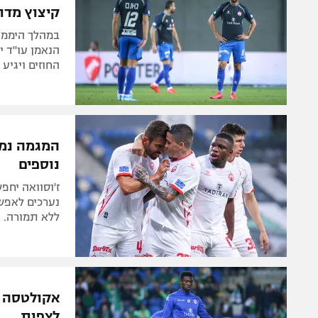
קיצוץ מדור
במהלך היממה
הנאמן עו"ד י
החוזים ויגיע עד 50 
המגמה נמש
נוספים
ז'וסוואה יחפ
נערכים לאפשר
ללא תמורה. 
אקולטסה ה
לצפות