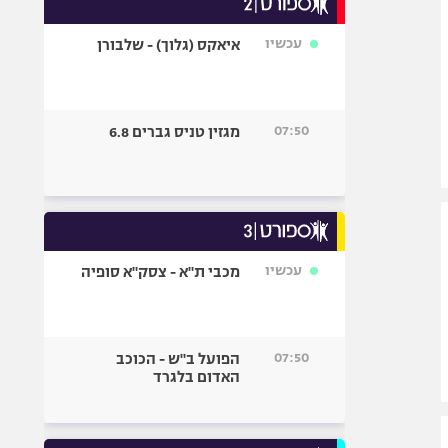
אופניים
עכשיו
איאקס (גלוך) - שלבורן
ספורט מוטורי
כדורמים
פוטבול אמריקאי NFL
07:50
מגזין טניס גברים 6.8
בייסבול MLB
ספורט אתגרי
ואקסטרים
אומנויות לחימה
גיימינג E-Sports
עכשיו
מכבי ת"א - צסק"א סופיה
07:50
הפועל ב"ש - הכוכב
האדום בלגרד