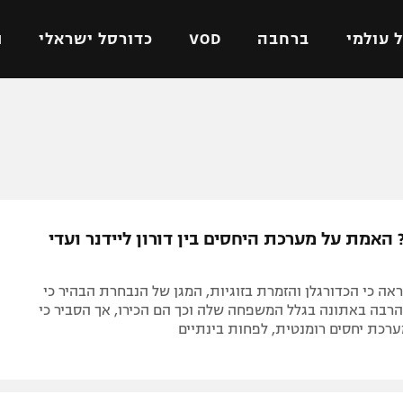
 עולמי
ברחבה
VOD
כדורסל ישראלי
ת
ל ישראלי
כדורגל עולמי
כדורסל ישראלי
על
ליגת האלופות
ליגת ווינר סל
אומית
ליגה אירופית
ליגה לאומית
וטו
ליגה אנגלית
כדורסל נשים
 האמת על מערכת היחסים בין דורון ליידנר ועדי
ים
ליגה גרמנית
מכבי תל אביב
מדינה
ליגה ספרדית
הפועל חולון
אה כי הכדורגלן והזמרת בזוגיות, המגן של הנבחרת הבהיר כי
ישראל
ליגה איטלקית
הפועל ירושלים
רבה באתונה בגלל המשפחה שלה וכך הם הכירו, אך הסביר כי
רכת יחסים רומנטית, לפחות בינתיים
יפה
ליגה צרפתית
דני אבדיה
רושלים
ליגה הולנדית
ל אביב
ליגה טורקית