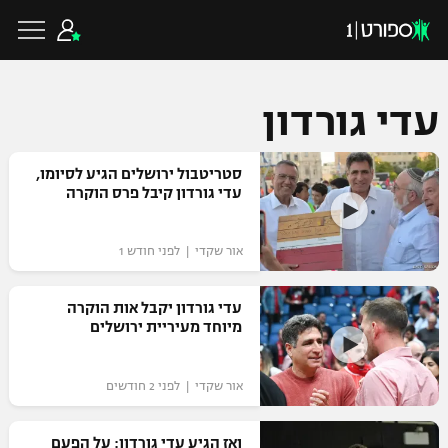
עדי גורדון
כדורגל ישראלי
סטריטבול ירושלים הגיע לסיומו,
עדי גורדון קיבל פרס הוקרה
ליגת העל
כדורגל עולמי
אור שקדי | לפני חודש 1
ליגה לאומית
ליגת האלופות
עדי גורדון יקבל אות הוקרה
כדורסל ישראלי
מיוחד מעיריית ירושלים
גביע הטוטו
ליגה אירופית
ליגת ווינר סל
ליגיונרים
כדורסל עולמי
אור שקדי | לפני 2 חודשים
ליגה אנגלית
ליגה לאומית
גביע המדינה
NBA
ואז הגיע עדי גורדון: על הפעם
ליגה גרמנית
ענפים נוספים