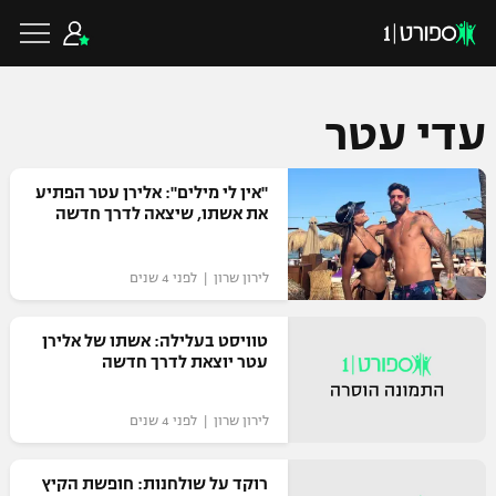
עדי עטר
כדורגל ישראלי
"אין לי מילים": אלירן עטר הפתיע
את אשתו, שיצאה לדרך חדשה
ליגת העל
כדורגל עולמי
לירון שרון | לפני 4 שנים
ליגה לאומית
ליגת האלופות
טוויסט בעלילה: אשתו של אלירן
כדורסל ישראלי
עטר יוצאת לדרך חדשה‎‎
גביע הטוטו
ליגה אירופית
ליגת ווינר סל
ליגיונרים
כדורסל עולמי
לירון שרון | לפני 4 שנים
ליגה אנגלית
ליגה לאומית
גביע המדינה
רוקד על שולחנות: חופשת הקיץ
NBA
ליגה גרמנית
ענפים נוספים