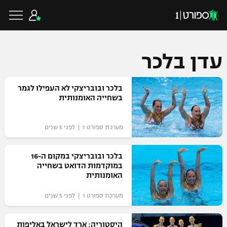
עדן בלכר
כדורגל ישראלי
בלכר ובובריצקי לא העפילו לגמר
בשחייה האומנותית
ליגת העל
כדורגל עולמי
מערכת ספורט 1 | לפני 5 שנים
ליגה לאומית
ליגת האלופות
בלכר ובובריצקי במקום ה-16
כדורסל ישראלי
במוקדמות הדואט בשחייה
גביע הטוטו
האומנותית
ליגה אירופית
ליגת ווינר סל
ליגיונרים
כדורסל עולמי
מערכת ספורט 1 | לפני 5 שנים
ליגה אנגלית
ליגה לאומית
גביע המדינה
NBA
היסטוריה: ארד לישראל באליפות
ליגה גרמנית
ענפים נוספים