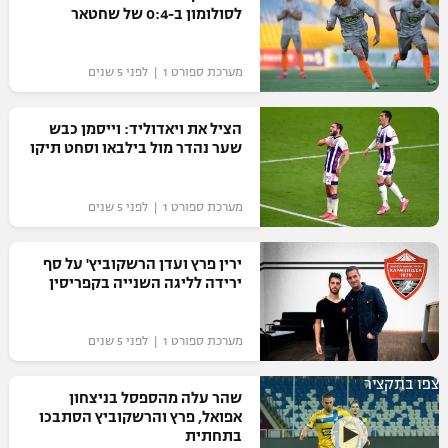
לסולומון ב-0:4 של שחטאר
כדורסל נשים
נבחרת ישראל
יורוליג
ליגה ספרדית
טניס
VOD
מכבי תל אביב
מכבי חיפה
מערכת ספורט 1 | לפני 5 שנים
יורוקאפ
ליגה איטלקית
כדוריד
הפועל חולון
בית"ר ירושלים
הציל את ויאדוליד: וייסמן כבש
רץ ברשת
ליגה צרפתית
שער נהדר מול בילבאו וסחט תיקו
כדורעף
הפועל ירושלים
מכבי תל אביב
ליגה הולנדית
שחייה
תוצאות
מערכת ספורט 1 | לפני 5 שנים
דני אבדיה
הפועל תל אביב
ליגה טורקית
ג'ודו
ירין פרץ ועדן הרשקוביץ' על סף
הפועל חיפה
לוח שידורים
ירידה לליגה השנייה בקפריסין
ליגה סינית
אגרוף
הפועל באר שבע
ליגה ברזילאית
ברחבה
מערכת ספורט 1 | לפני 5 שנים
ספורט אולימפי
מכבי נתניה
ליגות נוספות
צפו בתקציר
UFC
שהר עלה מהספסל בניצחון
"מעל הליגה" – פודקאסט
בני יהודה
אפואל, פרץ והרשקוביץ הסתבכו
בתחתית
היאבקות WWE