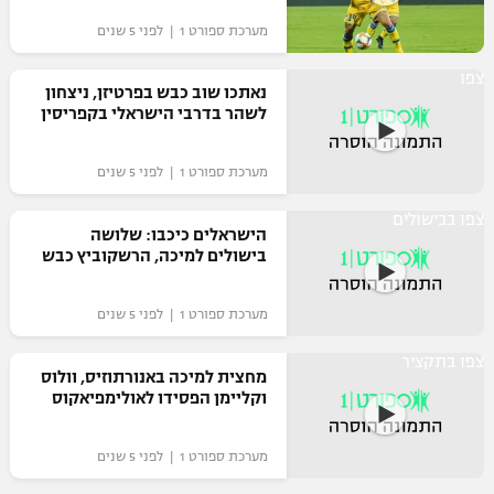
"מחצית בשכונה" – פודקאסט
מערכת ספורט 1 | לפני 5 שנים
אופניים
צפו
נאתכו שוב כבש בפרטיזן, ניצחון
ספורט מוטורי
משתתפים וזוכים בפרסים
לשהר בדרבי הישראלי בקפריסין
כדורמים
תקנון משתתפים וזוכים בפרסים
מערכת ספורט 1 | לפני 5 שנים
טניס
פוטבול אמריקאי NFL
צפו בבישולים
תקנון עבור פעילות אלקטרה
הישראלים כיכבו: שלושה
גיימינג E-Sports
בישולים למיכה, הרשקוביץ כבש
בייסבול MLB
תקנון עבור פעילות ספורט 1 – "מרלן"
ספורט אתגרי ואקסטרים
מערכת ספורט 1 | לפני 5 שנים
תנאי שימוש
צפו בתקציר
אומנויות לחימה
מחצית למיכה באנורתוזיס, וולוס
וקליימן הפסידו לאולימפיאקוס
מדיניות פרטיות
גיימינג E-Sports
מערכת ספורט 1 | לפני 5 שנים
תקנון פעילות ספורט 1