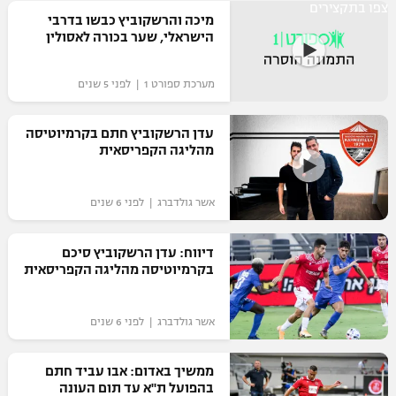
צפו בתקצירים
מיכה והרשקוביץ כבשו בדרבי
רשיון להקרנה פומבית לבית עסק
הישראלי, שער בכורה לאסולין
הצטרפות לחבילת הערוצים
מערכת ספורט 1 | לפני 5 שנים
לוח דרושים – ג'ובנט
עדן הרשקוביץ חתם בקרמיוטיסה
תגיות
מהליגה הקפריסאית
המגזין
אשר גולדברג | לפני 6 שנים
דיווח: עדן הרשקוביץ סיכם
בקרמיוטיסה מהליגה הקפריסאית
אשר גולדברג | לפני 6 שנים
ממשיך באדום: אבו עביד חתם
בהפועל ת"א עד תום העונה