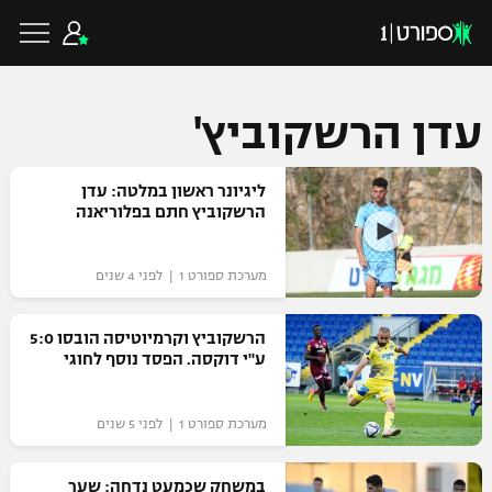
עדן הרשקוביץ'
כדורגל ישראלי
ליגיונר ראשון במלטה: עדן
הרשקוביץ חתם בפלוריאנה
ליגת העל
כדורגל עולמי
מערכת ספורט 1 | לפני 4 שנים
ליגה לאומית
ליגת האלופות
הרשקוביץ וקרמיוטיסה הובסו 5:0
כדורסל ישראלי
ע"י דוקסה. הפסד נוסף לחוגי
גביע הטוטו
ליגה אירופית
ליגת ווינר סל
ליגיונרים
כדורסל עולמי
מערכת ספורט 1 | לפני 5 שנים
ליגה אנגלית
ליגה לאומית
גביע המדינה
NBA
במשחק שכמעט נדחה: שער
ליגה גרמנית
ענפים נוספים