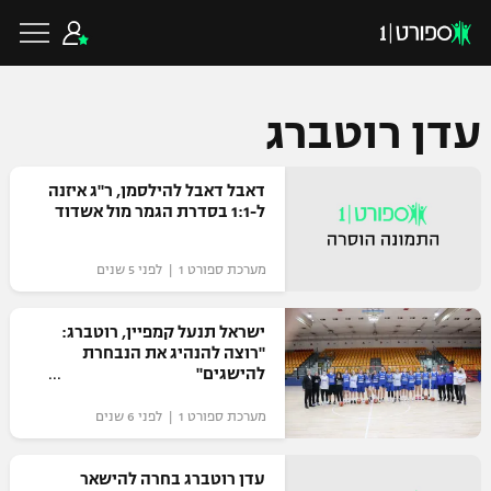
עדן רוטברג
כדורגל ישראלי
דאבל דאבל להילסמן, ר"ג איזנה
ל-1:1 בסדרת הגמר מול אשדוד
ליגת העל
כדורגל עולמי
מערכת ספורט 1 | לפני 5 שנים
ליגה לאומית
ליגת האלופות
ישראל תנעל קמפיין, רוטברג:
כדורסל ישראלי
"רוצה להנהיג את הנבחרת
גביע הטוטו
להישגים"
ליגה אירופית
ליגת ווינר סל
ליגיונרים
כדורסל עולמי
מערכת ספורט 1 | לפני 6 שנים
ליגה אנגלית
ליגה לאומית
גביע המדינה
עדן רוטברג בחרה להישאר
NBA
ליגה גרמנית
ענפים נוספים