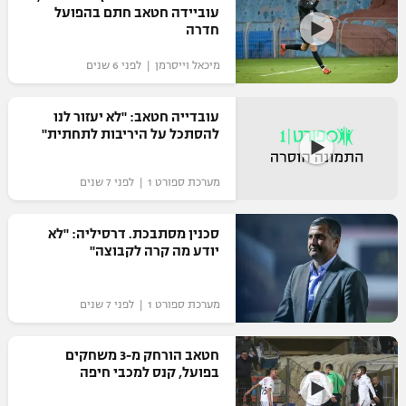
עוביידה חטאב חתם בהפועל
כדורסל נשים
נבחרת ישראל
חדרה
יורוליג
ליגה ספרדית
טניס
VOD
מכבי תל אביב
מכבי חיפה
מיכאל וייסרמן | לפני 6 שנים
יורוקאפ
ליגה איטלקית
כדוריד
הפועל חולון
בית"ר ירושלים
עובדייה חטאב: "לא יעזור לנו
רץ ברשת
ליגה צרפתית
להסתכל על היריבות לתחתית"
כדורעף
הפועל ירושלים
מכבי תל אביב
ליגה הולנדית
שחייה
תוצאות
מערכת ספורט 1 | לפני 7 שנים
דני אבדיה
הפועל תל אביב
ליגה טורקית
ג'ודו
סכנין מסתבכת. דרסיליה: "לא
הפועל חיפה
לוח שידורים
יודע מה קרה לקבוצה"
ליגה סינית
אגרוף
הפועל באר שבע
ליגה ברזילאית
ברחבה
מערכת ספורט 1 | לפני 7 שנים
ספורט אולימפי
מכבי נתניה
ליגות נוספות
חטאב הורחק מ-3 משחקים
UFC
"מעל הליגה" – פודקאסט
בני יהודה
בפועל, קנס למכבי חיפה
היאבקות WWE