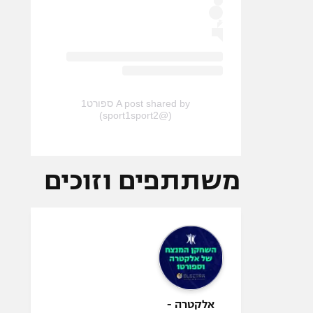
A post shared by ספורט1
(@sport1sport2)
משתתפים וזוכים
אלקטרה -