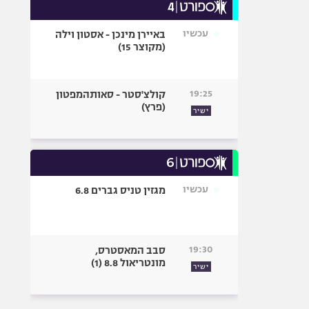
עכשיו
באיירן מינכן - אסטון וילה
(מקוצר 15)
19:25
קולצ'סטר - סאותהמפטון
(פרץ)
ישיר
עכשיו
מגזין טניס גברים 6.8
19:30
סבב המאסטרס,
מונטריאול 8.8 (1)
ישיר