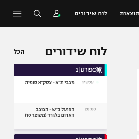
וצאות
לוח שידורים
כדורסל עולמי
ענפים נוספים
לוח שידורים
הכל
NBA
טניס
יורוליג
כדוריד
יורוקאפ
כדורעף
עכשיו
מכבי ת"א - צסק"א סופיה
שחייה
ג'ודו
אגרוף
20:00
הפועל ב"ש - הכוכב
האדום בלגרד (מקוצר 10)
ספורט אולימפי
UFC
היאבקות WWE