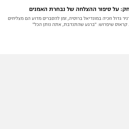
תל אביב
ליגה סינית
ק: על סיפור ההצלחה של נבחרת האמנים
חיפה
ליגה ברזילאית
ניר גדול וזכיה במונדיאל ברוסיה, זמן להסברים מדוע הם מצליחים
באר שבע
ליגות נוספות
 קראוס שיפרוש: "ברגע שהתנדבת, אתה נותן הכל"
תניה
דה