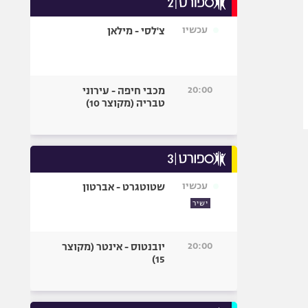
אופניים
עכשיו
צ'לסי - מילאן
ספורט מוטורי
כדורמים
פוטבול אמריקאי NFL
20:00
מכבי חיפה - עירוני
בייסבול MLB
טבריה (מקוצר 10)
ספורט אתגרי
ואקסטרים
אומנויות לחימה
גיימינג E-Sports
עכשיו
שטוטגרט - אברטון
ישיר
20:00
יובנטוס - אינטר (מקוצר
15)