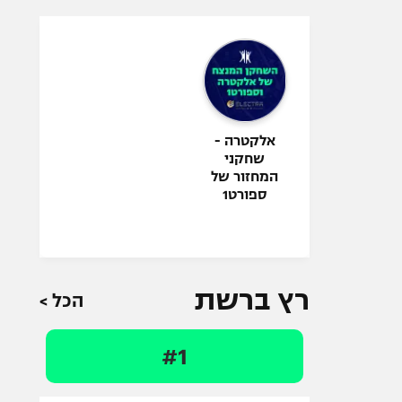
אלקטרה -
שחקני
המחזור של
ספורט1
רץ ברשת
הכל >
#1