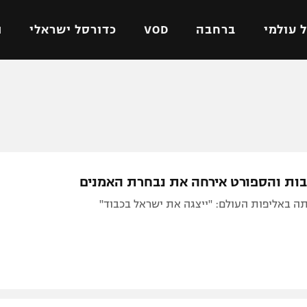
 עולמי
ברחבה
VOD
כדורסל ישראלי
ת
ל ישראלי
כדורגל עולמי
כדורסל ישראלי
על
ליגת האלופות
ליגת ווינר סל
אומית
ליגה אירופית
ליגה לאומית
וטו
ליגה אנגלית
כדורסל נשים
ת והספורט אירחה את נבחרת האמנים
ים
ליגה גרמנית
מכבי תל אביב
ה באליפות העולם: "ייצגה את ישראל בכבוד"
מדינה
ליגה ספרדית
הפועל חולון
ישראל
ליגה איטלקית
הפועל ירושלים
יפה
ליגה צרפתית
דני אבדיה
רושלים
ליגה הולנדית
ל אביב
ליגה טורקית