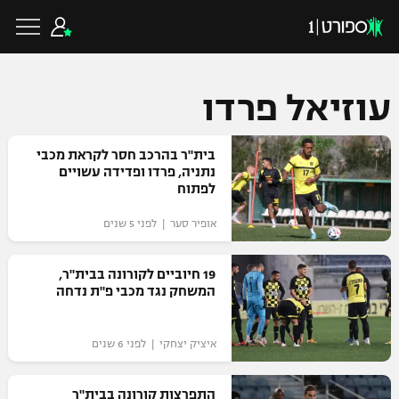
עוזיאל פרדו
כדורגל ישראלי
בית"ר בהרכב חסר לקראת מכבי
נתניה, פרדו ופדידה עשויים
לפתוח
ליגת העל
כדורגל עולמי
אופיר סער | לפני 5 שנים
ליגה לאומית
ליגת האלופות
19 חיוביים לקורונה בבית"ר,
כדורסל ישראלי
המשחק נגד מכבי פ"ת נדחה
גביע הטוטו
ליגה אירופית
ליגת ווינר סל
ליגיונרים
כדורסל עולמי
איציק יצחקי | לפני 6 שנים
ליגה אנגלית
ליגה לאומית
גביע המדינה
NBA
התפרצות קורונה בבית"ר
ליגה גרמנית
ענפים נוספים