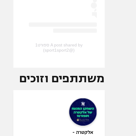
A post shared by ספורט1
(@sport1sport2)
משתתפים וזוכים
אלקטרה -