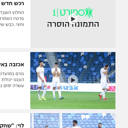
רכש חדש ל
פרטיו האחרונ
וחצי. כבש ש
אכזבה באש
גורם במועדון
הצגנו יכולת 
עשרה ימים נו
לוי: "שחקנ