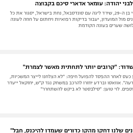
בני יהודה: עומאר אדארי סיכם בקבוצה
החלוץ השבדי בן ה-29, שירד ליגה עם סונדסבאל, נחת בישראל, יסגור את כל
ים מול המועדון, יעבור בדיקות רפואיות ויחתום על חוזה לעונה
לושה שערים בעונה הקודמת
דוד: "קרובים יותר לתחתית מאשר לצמרת"
 כעס לאחר ההפסד להפועל חיפה: "לא הצלחנו לייצר המשכיות,
רעה". אוואסו וברדע יחזרו להרכב במשחק נגד ק"ש, יחזקאל ייעדר
ספים. לוי טוען: "סילבסטר לא ביקש להשתחרר"
ים שלנו דחקו מהקו כדורים שעמדו להיכנס, חבל"