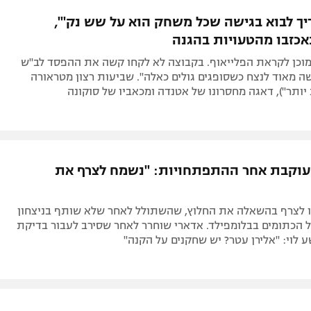
תל אביב
ליגה סינית
ריך לבוא בגישה שכל משחק הוא על שש נק'",
חיפה
ליגה ברזילאית
כזבו מהטעויות בהגנה
באר שבע
ליגות נוספות
מוכן לקראת הפלייאוף. בקבוצה לא לקחו קשה את ההפסד לב"ש
תניה
ה מאוד לנצח כשסופגים גולים כאלה". שביעות רצון מטראורה
 יותר"), דאגה מחסרונו של אטנדה ומכאביו של סוקונה
דה
 עוקבת אחר ההתפתחויות: "נשמח לצרף את
ו לצרף בהשאלה את החלוץ, שהשתולל לאחר שלא שותף בניצחון
ל הכתומים בבלומפילד. אדארי שוחרר לאחר שסירב לעבור בדיקת
ע לוי: "אלירן עטר? יש שחקנים על הקנה"