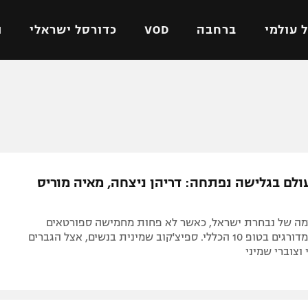
 עולמי
ברחבה
VOD
כדורסל ישראלי
ת
ל ישראלי
כדורגל עולמי
כדורסל ישראלי
על
ליגת האלופות
ליגת ווינר סל
אומית
ליגה אירופית
ליגה לאומית
וטו
ליגה אנגלית
כדורסל נשים
ולם בגלישה נפתחה: דריהן ניצחה, מאיה מוריס
ים
ליגה גרמנית
מכבי תל אביב
מדינה
ליגה ספרדית
הפועל חולון
מה של נבחרת ישראל, כאשר לא פחות מחמישה ספורטאים
ישראל
ליגה איטלקית
הפועל ירושלים
וספורטאיות מדורגים בטופ 10 הכללי. ספיצ'קוב שמינית בנשים, אצל הגברים
וצוברי שמיני
יפה
ליגה צרפתית
דני אבדיה
רושלים
ליגה הולנדית
ל אביב
ליגה טורקית