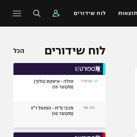
וצאות
לוח שידורים
כדורסל עולמי
ענפים נוספים
לוח שידורים
הכל
NBA
טניס
יורוליג
כדוריד
יורוקאפ
כדורעף
עכשיו
זוולה - איאקס (גלוך)
שחייה
(מקוצר 15)
ג'ודו
אגרוף
06:50
מכבי פ"ת - הפועל ר"ג
(מקוצר 10)
ספורט אולימפי
UFC
היאבקות WWE