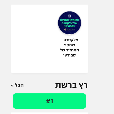
אלקטרה -
שחקני
המחזור של
ספורט1
רץ ברשת
הכל >
#1