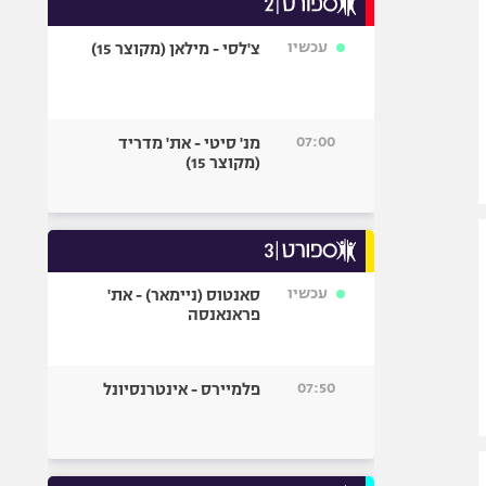
אופניים
עכשיו
צ'לסי - מילאן (מקוצר 15)
ספורט מוטורי
כדורמים
פוטבול אמריקאי NFL
07:00
מנ' סיטי - את' מדריד
בייסבול MLB
(מקוצר 15)
ספורט אתגרי
ואקסטרים
אומנויות לחימה
גיימינג E-Sports
עכשיו
סאנטוס (ניימאר) - את'
פראנאנסה
07:50
פלמיירס - אינטרנסיונל