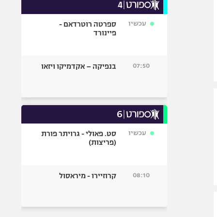
עכשיו
ספרטה רוטרדאם -
פיינורד
07:50
בנפיקה – אקדמיקו ויזאו
עכשיו
סט. פאולי - גרויתר פורת
(פריצות)
08:10
קרוזיירו - מיראסול