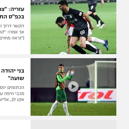
הפועל 
תקנון משתתפים וזוכים בפרסים
עזריה: "צ
הפועל 
בכפ"ס התא
תקנון עבור פעילות אלקטרה
הפועל 
תקנון עבור פעילות ספורט 1 – "מרלן"
הקשר דרוך ו
מכבי נ
אך אמרו: "קש
טניס
("נראה מחויב
בני יהו
גיימינג E-Sports
תנאי שימוש
בני יהודה
מדיניות פרטיות
שועה"
תקנון פעילות ספורט 1
הכתומים ינס
רשיון להקרנה פומבית לבית עסק
מכבי חיפה ע
אקו לב, אליש
הצטרפות לחבילת הערוצים
לוח דרושים – ג'ובנט
תגיות
המגזין