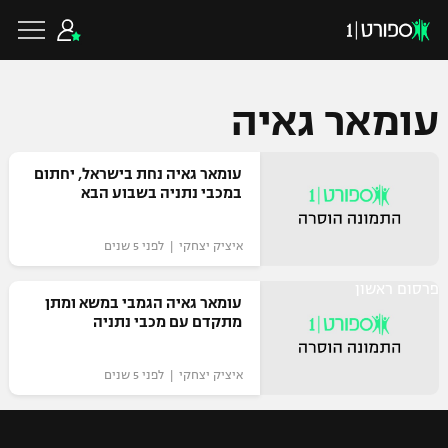
עומאר גאיה
כדורגל ישראלי
עומאר גאיה נחת בישראל, יחתום
במכבי נתניה בשבוע הבא
ליגת העל
כדורגל עולמי
איציק יצחקי | לפני 5 שנים
ליגה לאומית
פרסום ראשון
ליגת האלופות
עומאר גאיה הגמבי במשא ומתן
כדורסל ישראלי
מתקדם עם מכבי נתניה
גביע הטוטו
ליגה אירופית
ליגת ווינר סל
איציק יצחקי | לפני 5 שנים
ליגיונרים
כדורסל עולמי
ליגה אנגלית
ליגה לאומית
גביע המדינה
NBA
ליגה גרמנית
ענפים נוספים