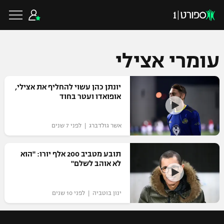
עומרי אצילי
כדורגל ישראלי
יונתן כהן עשוי להחליף את אצילי,
אופואדו ועטר בחוד
ליגת העל
כדורגל עולמי
אשר גולדברג | לפני 7 שנים
ליגה לאומית
ליגת האלופות
תובע מטביב 200 אלף יורו: "הוא
כדורסל ישראלי
לא אוהב לשלם"
גביע הטוטו
ליגה אירופית
ליגת ווינר סל
ליגיונרים
כדורסל עולמי
ינון בוטביה | לפני 10 שנים
ליגה אנגלית
ליגה לאומית
גביע המדינה
NBA
ליגה גרמנית
ענפים נוספים