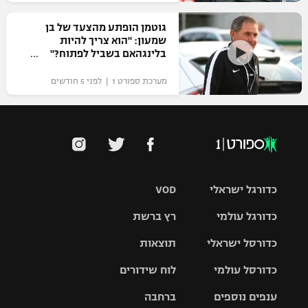
גוטמן הופתע מהצעד של בן
שמעון: "הוא צריך להיות
בלינגהאם בשביל לפתוח?"
מערכת ספורט 1 | לפני 5 חודשים
כדורגל ישראלי
VOD
כדורגל עולמי
רץ ברשת
ליגת העל
כדורסל ישראלי
תוצאות
ליגת
ליגה לאומית
האלופות
כדורסל עולמי
לוח שידורים
ליגת ווינר
סל
גביע הטוטו
ענפים נוספים
ברחבה
ליגה
NBA