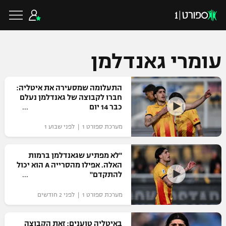
עומרי גאנדלמן
כדורגל ישראלי
התעלומה שמסעירה את איטליה:
חברו לקבוצה של גאנדלמן נעלם
כבר 14 יום
ליגת העל
כדורגל עולמי
מערכת ספורט 1 | לפני שבוע 1
ליגה לאומית
ליגת האלופות
"לא מפתיע שגאנדלמן ברמות
כדורסל ישראלי
האלה. אפילו מהסרייה A הוא יכול
גביע הטוטו
להתקדם"
ליגה אירופית
ליגת ווינר סל
ליגיונרים
כדורסל עולמי
מערכת ספורט 1 | לפני 2 חודשים
ליגה אנגלית
ליגה לאומית
גביע המדינה
NBA
באיטליה טוענים: זאת הקבוצה
ליגה גרמנית
ענפים נוספים