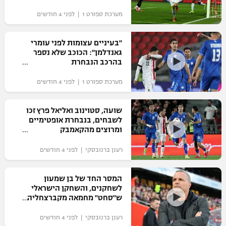
מערכת ספורט 1 | לפני 4 חודשים
"בעיניים עצומות לפני עומרי
גאנדלמן": הכוכב שלא נספר
בהרכב הנבחרת
מערכת ספורט 1 | לפני 4 חודשים
שועה, סטוינוב ואליאל פרץ זכו
לשבחים, בנבחרת אופטימיים
ומרוצים מהקאמבק
רענן ברנובסקי | לפני 4 חודשים
המסר החד של בן שמעון
לשחקנים, והשחקן הישראלי
ש"סחט" מחמאה מקברצחליה
רענן ברנובסקי | לפני 4 חודשים