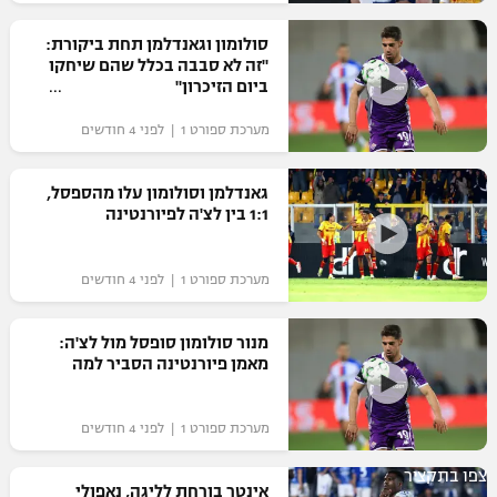
רשיון להקרנה פומבית לבית עסק
סולומון וגאנדלמן תחת ביקורת:
"זה לא סבבה בכלל שהם שיחקו
הצטרפות לחבילת הערוצים
ביום הזיכרון"
מערכת ספורט 1 | לפני 4 חודשים
לוח דרושים – ג'ובנט
תגיות
גאנדלמן וסולומון עלו מהספסל,
1:1 בין לצ'ה לפיורנטינה
המגזין
מערכת ספורט 1 | לפני 4 חודשים
מנור סולומון סופסל מול לצ'ה:
מאמן פיורנטינה הסביר למה
מערכת ספורט 1 | לפני 4 חודשים
צפו בתקציר
אינטר בורחת לליגה, נאפולי