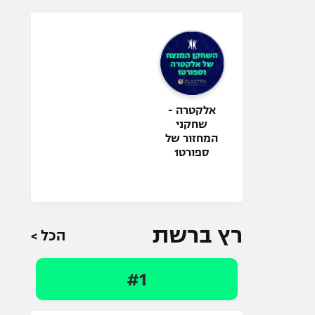
אלקטרה -
שחקני
המחזור של
ספורט1
רץ ברשת
הכל >
#1