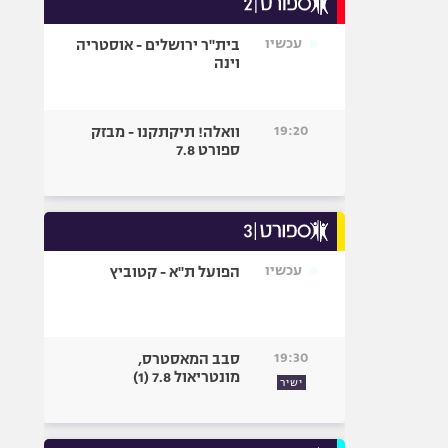
אופניים
עכשיו
בית"ר ירושלים - אוסטריה
ספורט מוטורי
וינה
כדורמים
פוטבול אמריקאי NFL
19:20
וואלה! תיקתקנו - מבזק
בייסבול MLB
ספורט 7.8
ספורט אתגרי
ואקסטרים
אומנויות לחימה
גיימינג E-Sports
עכשיו
הפועל ת"א - קטוביץ
19:30
סבב המאסטרס,
מונטריאול 7.8 (1)
ישיר