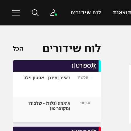
וצאות
לוח שידורים
כדורסל עולמי
ענפים נוספים
לוח שידורים
הכל
NBA
טניס
יורוליג
כדוריד
יורוקאפ
כדורעף
עכשיו
באיירן מינכן - אסטון וילה
שחייה
ג'ודו
אגרוף
18:50
איאקס (גלוך) - שלבורן
(מקוצר 10)
ספורט אולימפי
UFC
היאבקות WWE