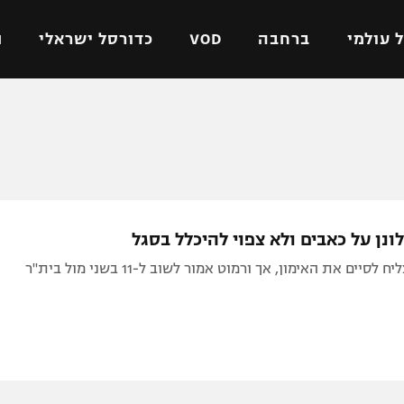
 עולמי
ברחבה
VOD
כדורסל ישראלי
ת
ל ישראלי
כדורגל עולמי
כדורסל ישראלי
על
ליגת האלופות
ליגת ווינר סל
אומית
ליגה אירופית
ליגה לאומית
וטו
ליגה אנגלית
כדורסל נשים
נן על כאבים ולא צפוי להיכלל בסגל
ים
ליגה גרמנית
מכבי תל אביב
סיים את האימון, אך ורמוט אמור לשוב ל-11 בשני מול בית"ר
מדינה
ליגה ספרדית
הפועל חולון
ישראל
ליגה איטלקית
הפועל ירושלים
יפה
ליגה צרפתית
דני אבדיה
רושלים
ליגה הולנדית
ל אביב
ליגה טורקית