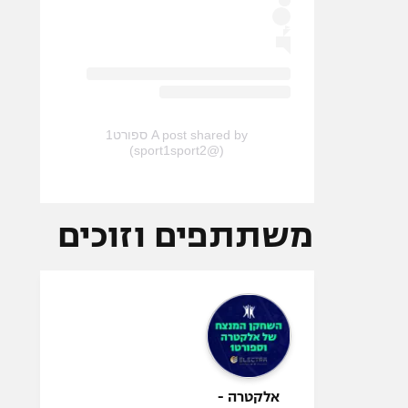
A post shared by ספורט1
(@sport1sport2)
משתתפים וזוכים
אלקטרה -