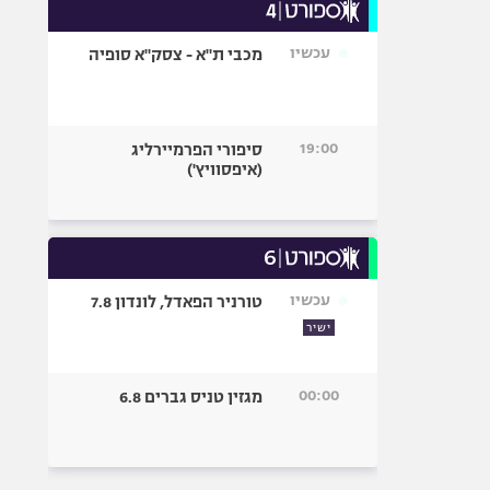
עכשיו
מכבי ת"א - צסק"א סופיה
19:00
סיפורי הפרמיירליג
(איפסוויץ')
עכשיו
טורניר הפאדל, לונדון 7.8
ישיר
00:00
מגזין טניס גברים 6.8