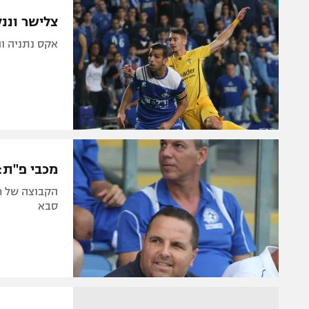
הפועל 
תקנון משתתפים וזוכים בפרסים
צלישר וננ
הפועל 
תקנון עבור פעילות אלקטרה
אקס נתניה וה
הפועל 
תקנון עבור פעילות ספורט 1 – "מרלן"
מכבי נ
טניס
בני יהו
גיימינג E-Sports
תנאי שימוש
מכבי פ"ת: 
מדיניות פרטיות
הקבוצה של ר
תקנון פעילות ספורט 1
סבא
רשיון להקרנה פומבית לבית עסק
הצטרפות לחבילת הערוצים
לוח דרושים – ג'ובנט
תגיות
המגזין