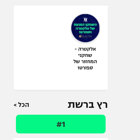
אלקטרה -
שחקני
המחזור של
ספורט1
רץ ברשת
הכל >
#1