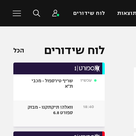
וצאות
לוח שידורים
כדורסל עולמי
ענפים נוספים
לוח שידורים
הכל
NBA
טניס
יורוליג
כדוריד
יורוקאפ
כדורעף
עכשיו
שריף טירספול - מכבי
שחייה
ת"א
ג'ודו
אגרוף
18:40
וואלה! תיקתקנו - מבזק
ספורט 6.8
ספורט אולימפי
UFC
היאבקות WWE