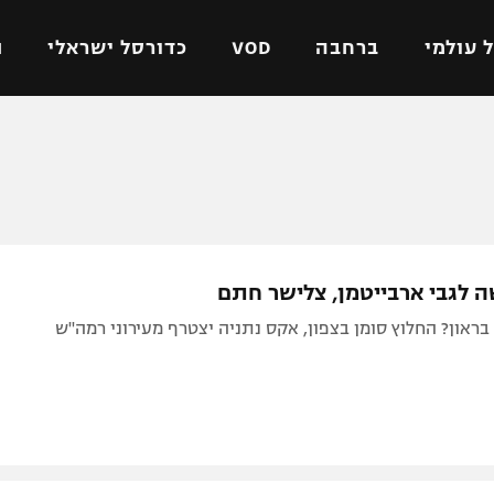
 עולמי
ברחבה
VOD
כדורסל ישראלי
ת
ל ישראלי
כדורגל עולמי
כדורסל ישראלי
על
ליגת האלופות
ליגת ווינר סל
אומית
ליגה אירופית
ליגה לאומית
וטו
ליגה אנגלית
כדורסל נשים
 לגבי ארבייטמן, צלישר חתם
ים
ליגה גרמנית
מכבי תל אביב
און? החלוץ סומן בצפון, אקס נתניה יצטרף מעירוני רמה"ש
מדינה
ליגה ספרדית
הפועל חולון
ישראל
ליגה איטלקית
הפועל ירושלים
יפה
ליגה צרפתית
דני אבדיה
רושלים
ליגה הולנדית
ל אביב
ליגה טורקית