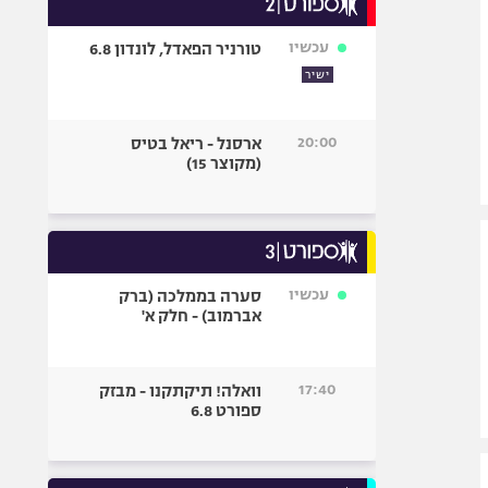
אופניים
עכשיו
טורניר הפאדל, לונדון 6.8
ספורט מוטורי
ישיר
כדורמים
פוטבול אמריקאי NFL
20:00
ארסנל - ריאל בטיס
בייסבול MLB
(מקוצר 15)
ספורט אתגרי
ואקסטרים
אומנויות לחימה
גיימינג E-Sports
עכשיו
סערה בממלכה (ברק
אברמוב) - חלק א'
17:40
וואלה! תיקתקנו - מבזק
ספורט 6.8