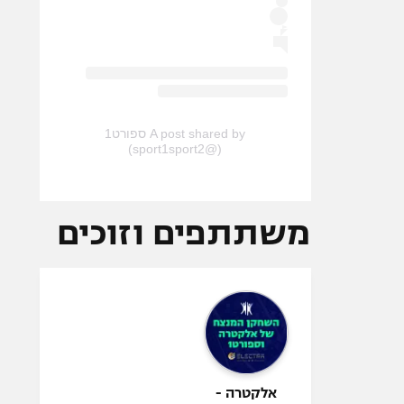
A post shared by ספורט1
(@sport1sport2)
משתתפים וזוכים
אלקטרה -