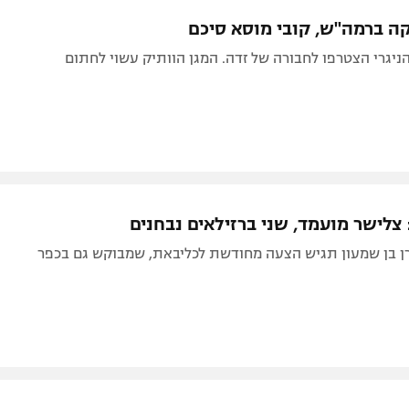
תל אביב
ליגה סינית
קה ברמה"ש, קובי מוסא סיכם
חיפה
ליגה ברזילאית
ניגרי הצטרפו לחבורה של זדה. המגן הוותיק עשוי לחתום
באר שבע
ליגות נוספות
תניה
דה
צלישר מועמד, שני ברזילאים נבחנים
ן בן שמעון תגיש הצעה מחודשת לכליבאת, שמבוקש גם בכפר