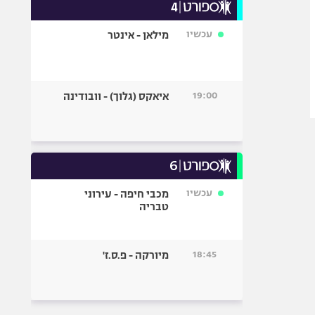
עכשיו
מילאן - אינטר
19:00
איאקס (גלוך) - וובודינה
עכשיו
מכבי חיפה - עירוני
טבריה
18:45
מיורקה - פ.ס.ז'