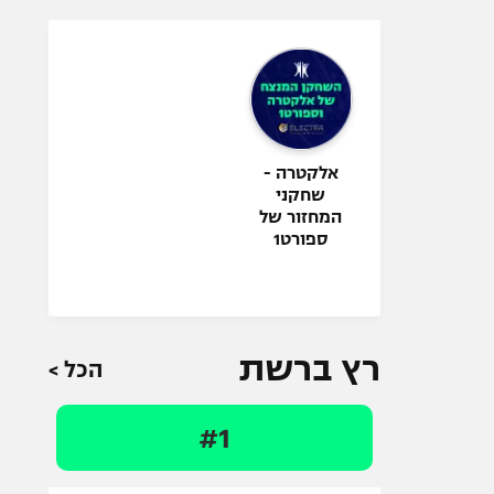
אלקטרה -
שחקני
המחזור של
ספורט1
רץ ברשת
הכל >
#1