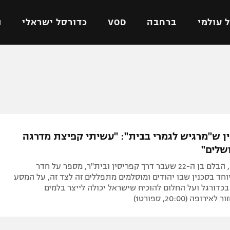
 עולמי
ברחבה
VOD
כדורסל ישראלי
ת
ל ישראלי
כדורגל עולמי
כדורסל ישראלי
על
ליגת האלופות
ליגת ווינר סל
אומית
ליגה אירופית
ליגה לאומית
וטו
ליגה אנגלית
כדורסל נשים
ן ש"מרגיש לגמרי בבית": "עשיתי קפיצת מדרגה
ים
ליגה גרמנית
מכבי תל אביב
שלים"
מדינה
ליגה ספרדית
הפועל חולון
עומר קורסיה, הבלם בן ה-22 שעבר דרך קפריסין ובית"ר, מספר על חדר
ישראל
ליגה איטלקית
הפועל ירושלים
ד בסכנין שבו יהודים ומוסלמים מתפללים זה לצד זה, על המסע
כדורגל ועל החלום להוכיח שישראל יכולה לייצר בלמים
יפה
ליגה צרפתית
דני אבדיה
ופה (20:00, ספורט1)
רושלים
ליגה הולנדית
ל אביב
ליגה טורקית