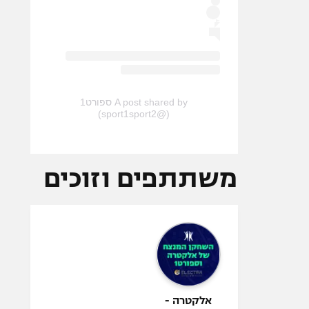
A post shared by ספורט1
(@sport1sport2)
משתתפים וזוכים
אלקטרה -