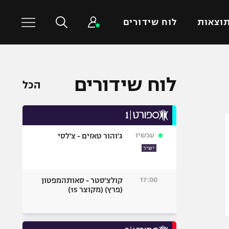
וצאות
לוח שידורים
כדורסל עולמי
ענפים נוספים
לוח שידורים
הכל
NBA
טניס
יורוליג
כדוריד
יורוקאפ
כדורעף
עכשיו
ג'והור טאזים - צ'לסי
שחייה
ישיר
ג'ודו
אגרוף
17:00
קולצ'סטר - סאותהמפטון
(פרץ) (מקוצר 15)
ספורט אולימפי
UFC
היאבקות WWE