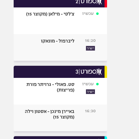
אופניים
עכשיו
צ'לסי - מילאן (מקוצר 15)
ספורט מוטורי
כדורמים
פוטבול אמריקאי NFL
16:20
ליברפול - מונאקו
בייסבול MLB
ישיר
ספורט אתגרי
ואקסטרים
אומנויות לחימה
גיימינג E-Sports
עכשיו
סט. פאולי - גרויתר פורת
(פריצות)
ישיר
16:30
באיירן מינכן - אסטון וילה
(מקוצר 15)