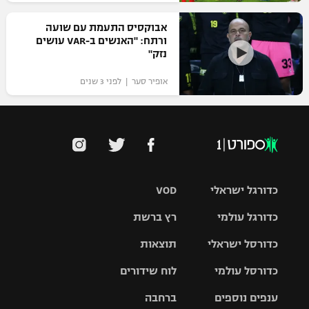
אבוקסיס התעמת עם שועה
ורתח: "האנשים ב-VAR עושים
נזק"
אופיר סער | לפני 3 שנים
כדורגל ישראלי
VOD
כדורגל עולמי
רץ ברשת
ליגת העל
כדורסל ישראלי
תוצאות
ליגת
ליגה לאומית
האלופות
כדורסל עולמי
לוח שידורים
ליגת ווינר
סל
גביע הטוטו
ענפים נוספים
ברחבה
ליגה
NBA