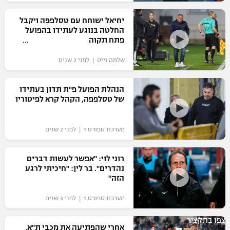
רשיון להקרנה פומבית לבית עסק
יחיאל ישוחח עם טסלפפה ויקבל
החלטה בנוגע לעתידו בהפועל
הצטרפות לחבילת הערוצים
פתח תקוה
שלמה וייס | לפני 2 שנים
לוח דרושים – ג'ובנט
תגיות
הנהלת הפועל פ"ת תדון בעתידו
של טסלפפה, הקהל קרא לפיטוריו
המגזין
מערכת ספורט 1 | לפני 2 שנים
רוני לוי: "אפשר לעשות דברים
נהדרים". בר לין: "חיכיתי לרגע
הזה"
מערכת ספורט 1 | לפני 3 שנים
צפו בתקציר
אחרי שהפתיעה את מכבי ת"א,