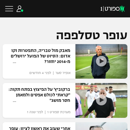
עופר טסלפפה
כדורגל ישראלי
מאבק מול טבריה, התפטרות וקו
אדום: הסיוט של הפועל ירושלים
מ-2014 יחזור?
ליגת העל
כדורגל עולמי
אופיר סער | לפני 4 חודשים
ליגה לאומית
ליגת האלופות
ברקוביץ' על הפיצוץ בפתח תקוה:
כדורסל ישראלי
"קראתי לכולם אפסים ולמאמן
גביע הטוטו
חסר מושג"
ליגה אירופית
ליגת ווינר סל
ליגיונרים
כדורסל עולמי
מערכת ספורט 1 | לפני שנה 1
ליגה אנגלית
ליגה לאומית
גביע המדינה
NBA
אחרי שעזב את ראשון לציון: עופר
ליגה גרמנית
ענפים נוספים