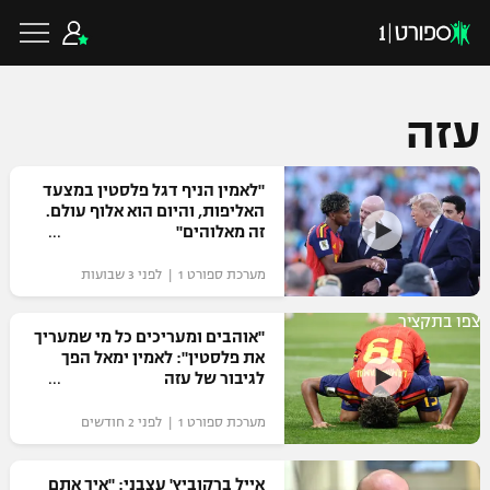
עזה
כדורגל ישראלי
"לאמין הניף דגל פלסטין במצעד
האליפות, והיום הוא אלוף עולם.
זה מאלוהים"
ליגת העל
כדורגל עולמי
מערכת ספורט 1 | לפני 3 שבועות
ליגה לאומית
צפו בתקציר
ליגת האלופות
"אוהבים ומעריכים כל מי שמעריך
כדורסל ישראלי
את פלסטין": לאמין ימאל הפך
גביע הטוטו
לגיבור של עזה
ליגה אירופית
ליגת ווינר סל
ליגיונרים
כדורסל עולמי
מערכת ספורט 1 | לפני 2 חודשים
ליגה אנגלית
ליגה לאומית
גביע המדינה
NBA
אייל ברקוביץ' עצבני: "איך אתם
ליגה גרמנית
ענפים נוספים