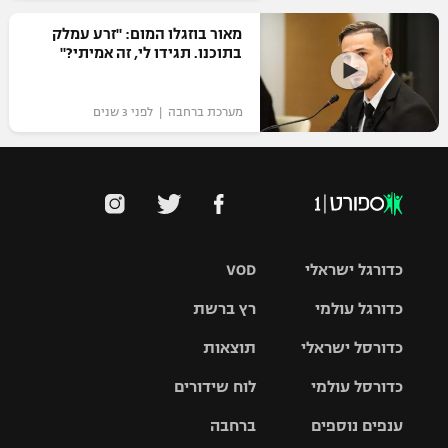
מאור בוזגלו המום: "זרע עמלק
בתוכנו. תגידו לי, זה אמיתי?"
מערכת ברחבה | לפני 3 שנים
כדורגל ישראלי
VOD
כדורגל עולמי
רץ ברשת
ליגת העל
כדורסל ישראלי
תוצאות
ליגת
ליגה לאומית
האלופות
כדורסל עולמי
לוח שידורים
ליגת ווינר
סל
גביע הטוטו
ענפים נוספים
ברחבה
ליגה
NBA
אירופית