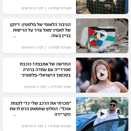
"מחצית בשכונה" – פודקאסט
מערכת ספורט 1 | לפני 3 חודשים
אופניים
הגיבור הלאומי של פלסטין: דיוקן
ספורט מוטורי
משתתפים וזוכים בפרסים
של לאמין ימאל צויר על הריסות
בניין בעזה
כדורמים
תקנון משתתפים וזוכים בפרסים
טניס
מערכת ספורט 1 | לפני 3 חודשים
פוטבול אמריקאי NFL
תקנון עבור פעילות אלקטרה
החדשה של אמבפה? כוכבת
גיימינג E-Sports
בייסבול MLB
ספרדייה עם עמדה ברורה
תקנון עבור פעילות ספורט 1 – "מרלן"
בסכסוך הישראלי-פלסטיני
ספורט אתגרי ואקסטרים
תנאי שימוש
אופיר סיביליה | לפני 5 חודשים
אומנויות לחימה
"מכרתי את הרכב שלי כדי לקנות
מדיניות פרטיות
אוכל": החלוץ שחמאס הרס לו את
גיימינג E-Sports
הקריירה
תקנון פעילות ספורט 1
מערכת ספורט 1 | לפני 5 חודשים