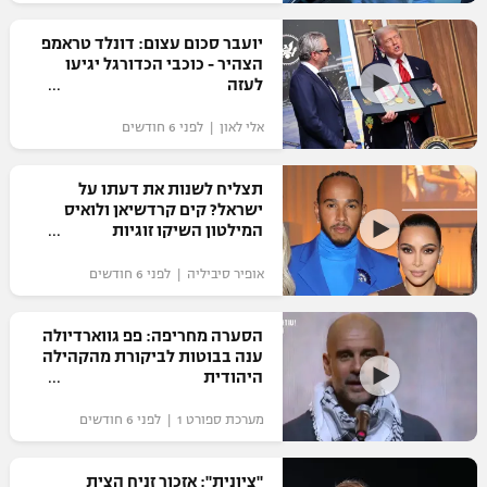
רשיון להקרנה פומבית לבית עסק
יועבר סכום עצום: דונלד טראמפ
הצהיר - כוכבי הכדורגל יגיעו
הצטרפות לחבילת הערוצים
לעזה
אלי לאון | לפני 6 חודשים
לוח דרושים – ג'ובנט
תגיות
תצליח לשנות את דעתו על
ישראל? קים קרדשיאן ולואיס
המילטון השיקו זוגיות
המגזין
אופיר סיביליה | לפני 6 חודשים
הסערה מחריפה: פפ גווארדיולה
ענה בבוטות לביקורת מהקהילה
היהודית
מערכת ספורט 1 | לפני 6 חודשים
"ציונית": אזכור זניח הצית