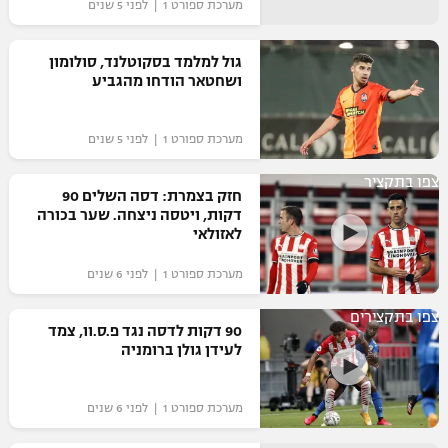
מערכת ספורט 1 | לפני 5 שנים
"מחצית בשכונה" – פודקאסט
אופניים
גול למלמד בסקוטלנד, סולומון
ושחטאר הודחו מהגביע
ספורט מוטורי
משתתפים וזוכים בפרסים
כדורמים
מערכת ספורט 1 | לפני 5 שנים
תקנון משתתפים וזוכים בפרסים
טניס
צפו בתקציר
פוטבול אמריקאי NFL
חזק בצמרת: דסה השלים 90
תקנון עבור פעילות אלקטרה
דקות, ויטסה ניצחה. שער בכורה
גיימינג E-Sports
בייסבול MLB
לאזולאי
תקנון עבור פעילות ספורט 1 – "מרלן"
מערכת ספורט 1 | לפני 6 שנים
ספורט אתגרי ואקסטרים
תנאי שימוש
צפו בתקצירים
אומנויות לחימה
90 דקות לדסה נגד פ.ס.וו, צמד
לעידן גולן ברומניה
מדיניות פרטיות
גיימינג E-Sports
מערכת ספורט 1 | לפני 6 שנים
תקנון פעילות ספורט 1