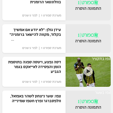
בוולונטאר הרומנית
כדורסל נשים
נבחרת ישראל
יורוליג
ליגה ספרדית
טניס
מערכת ספורט 1 | לפני 5 שנים
VOD
מכבי תל אביב
מכבי חיפה
יורוקאפ
ליגה איטלקית
כדוריד
הפועל חולון
עידן גולן: "לא יודע אם אמשיך
בית"ר ירושלים
רץ ברשת
בקלוז', מקווה להישאר ברומניה"
ליגה צרפתית
כדורעף
הפועל ירושלים
מכבי תל אביב
ליגה הולנדית
מערכת ספורט 1 | לפני 5 שנים
שחייה
תוצאות
דני אבדיה
הפועל תל אביב
צפו בתקציר
ליגה טורקית
דסה נפצע, ויטסה ספגה בתוספת
ג'ודו
הפועל חיפה
הזמן והפסידה לאייאקס בגמר
לוח שידורים
הגביע
ליגה סינית
אגרוף
הפועל באר שבע
מערכת ספורט 1 | לפני 5 שנים
ליגה ברזילאית
ברחבה
ספורט אולימפי
מכבי נתניה
צפו בשער
צפו: שער ניצחון לשהר באפואל,
ליגות נוספות
UFC
וולפסברגר ופרץ חטפו שמינייה
"מעל הליגה" – פודקאסט
בני יהודה
היאבקות WWE