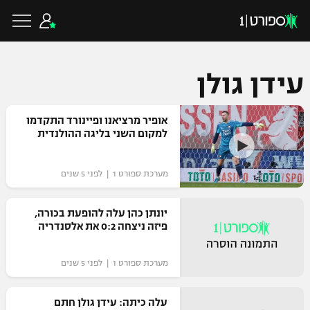
עידן גולן
כדורגל ישראלי
אופיר מרציאנו ופיינורד התקדמו
למקום השני בליגה ההולנדית
ליגת העל
כדורגל עולמי
מערכת ספורט 1 | לפני 5 שנים
ליגה לאומית
ליגת האלופות
יונתן כהן עלה להופעת בכורה,
כדורסל ישראלי
פיזה ניצחה 0:2 את אלסנדריה
גביע הטוטו
ליגה אירופית
ליגת ווינר סל
ליגיונרים
כדורסל עולמי
מערכת ספורט 1 | לפני 5 שנים
ליגה אנגלית
ליגה לאומית
גביע המדינה
עלה כיתה: עידן גולן חתם
NBA
ליגה גרמנית
ענפים נוספים