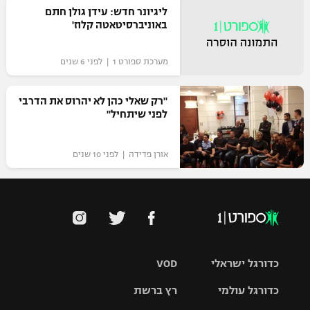
ליגיונר חדש: עידן גולן חתם
רשיון להקרנה פומבית לבית עסק
באוניברסיטאטה קלוז'
הצטרפות לחבילת הערוצים
מערכת ספורט 1 | לפני 6 שנים
לוח דרושים – ג'ובנט
"רק שאלי כהן לא יהרוס את הדרבי
לפני שיתחיל"
תגיות
המגזין
אורן פדידה | לפני 10 שנים
כדורגל ישראלי
VOD
כדורגל עולמי
רץ ברשת
ליגת העל