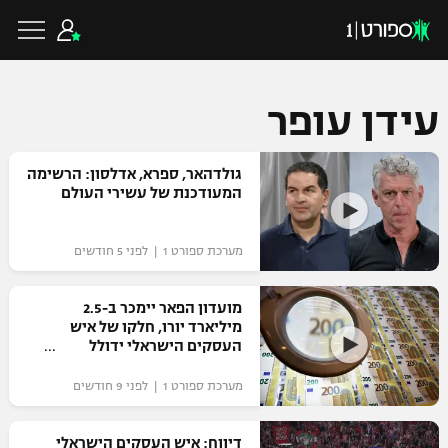
עידן עופר
כדורגל ישראלי
גולדהאר, ספרא, אדלסון: הרשימה
המעודכנת של עשירי העולם
ליגת העל
כדורגל עולמי
מערכת ספורט 1 | לפני 5 חודשים
ליגה לאומית
ליגת האלופות
מועדון הפאר יימכר ב-2.5
כדורסל ישראלי
מיליארד יורו, חלקו של איש
גביע הטוטו
העסקים הישראלי ידולל
ליגה אירופית
ליגת ווינר סל
ליגיונרים
כדורסל עולמי
מערכת ספורט 1 | לפני 9 חודשים
ליגה אנגלית
ליגה לאומית
גביע המדינה
NBA
דיווח: איש העסקים הישראלי
ליגה גרמנית
ענפים נוספים