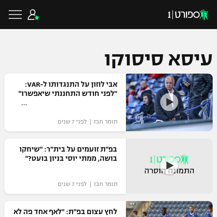
עיסא סיסוקו
כדורגל ישראלי
אבי לוזון על התנגדותו ל-VAR:
"לפני חודש התחננתי שיאפשרו"
ליגת העל
כדורגל עולמי
תומר חבז | לפני 7 שנים
ליגה לאומית
ליגת האלופות
בפ"ת זועמים על בית"ר: "שיחקו
כדורסל ישראלי
בושה, ממתי יוסי בניון בועט?"
גביע הטוטו
ליגה אירופית
ליגת ווינר סל
ליגיונרים
כדורסל עולמי
תומר חבז | לפני 7 שנים
ליגה אנגלית
ליגה לאומית
גביע המדינה
לחץ עצום בפ"ת: "לאף אחד פה לא
NBA
ליגה גרמנית
ענפים נוספים