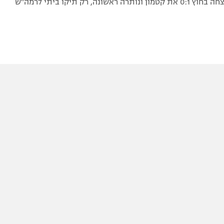
הפועל ר"ג ניצחה בחוץ 0:1 את קטמון ונותרה ראשונה, רק תיקו ביתי לרמה"ש