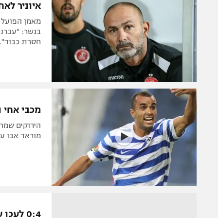
איוניר לא
בנשר: "עברנו
חסרת כבוד". 
מכבי אחי נצרת גברה 0:2
הירוקים שמרו
מוראד אבו ענ
0:4 לעכו על שעריים, שלושער למיכאילוביץ'