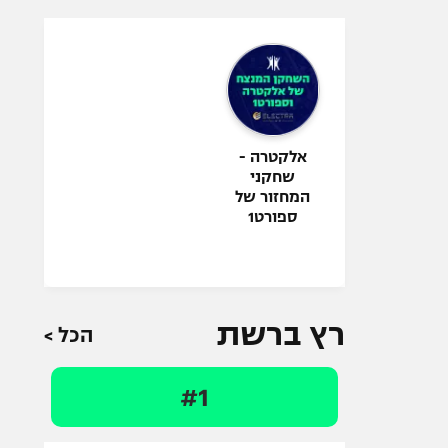
אלקטרה -
שחקני
המחזור של
ספורט1
רץ ברשת
הכל >
#1