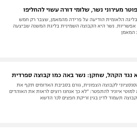
תל אביב
ליגה סינית
וטר מעירוני נשר, שלומי דורה עשוי להחליפו
חיפה
ליגה ברזילאית
מדורגת 15 בליגה הלאומית הודיעה על פרידה מהמאמן, שצבר רק חמש
באר שבע
ליגות נוספות
קודות מ-30 אפשריות. נשר היא הקבוצה השמינית בליגת המשנה שביצעה
 המאמן
תניה
דה
 נגד הקהל, שחקן: נשר באה כמו קבוצה ספרדית
רי ה-2:1 הסנסציוני לקבוצה הצפונית, גורם בסביבת האדומים תקף את
מוטי איוניר להתפטר: "לא כך אנחנו רוצים לראות את האוהדים
בוצה תעמוד לדין בגין זריקת חפצים לכר הדשא