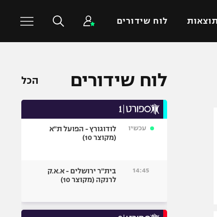
וצאות
לוח שידורים
כדורסל עולמי
ענפים נוספים
לוח שידורים
הכל
NBA
טניס
יורוליג
כדוריד
יורוקאפ
כדורעף
עכשיו
לודוגורץ - הפועל ת"א
שחייה
(מקוצר 10)
ג'ודו
אגרוף
14:45
בית"ר ירושלים - א.א.ק
לרנקה (מקוצר 10)
ספורט אולימפי
UFC
היאבקות WWE