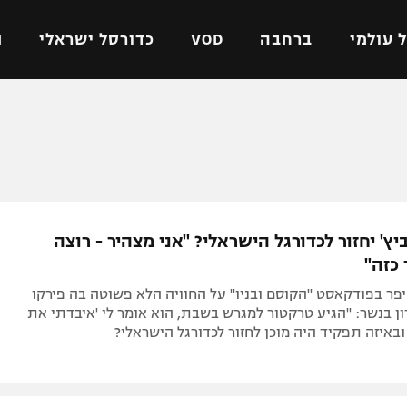
 עולמי
ברחבה
VOD
כדורסל ישראלי
ת
ל ישראלי
כדורגל עולמי
כדורסל ישראלי
על
ליגת האלופות
ליגת ווינר סל
אומית
ליגה אירופית
ליגה לאומית
וטו
ליגה אנגלית
כדורסל נשים
יץ' יחזור לכדורגל הישראלי? "אני מצהיר - רוצה
ים
ליגה גרמנית
מכבי תל אביב
כזה"
מדינה
ליגה ספרדית
הפועל חולון
פר בפודקאסט "הקוסם ובניו" על החוויה הלא פשוטה בה פירקו
ישראל
ליגה איטלקית
הפועל ירושלים
ן בנשר: "הגיע טרקטור למגרש בשבת, הוא אומר לי 'איבדתי את
באיזה תפקיד היה מוכן לחזור לכדורגל הישראלי?
יפה
ליגה צרפתית
דני אבדיה
רושלים
ליגה הולנדית
ל אביב
ליגה טורקית