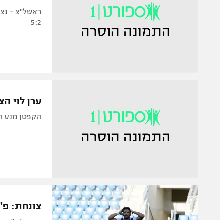
5:2
ערן לוי הציל א
הקפטן מנע הפסד
צונחת: פ"ת הו