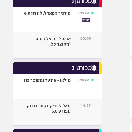
אופניים
עכשיו
טורניר הפאדל, לונדון 6.8
ספורט מוטורי
ישיר
כדורמים
פוטבול אמריקאי NFL
20:00
ארסנל - ריאל בטיס
בייסבול MLB
(מקוצר 15)
ספורט אתגרי
ואקסטרים
אומנויות לחימה
גיימינג E-Sports
עכשיו
מילאן - אינטר (מקוצר 15)
14:35
וואלה! תיקתקנו - מבזק
ספורט 6.8