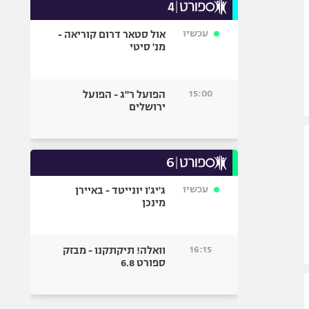
עכשיו
אול סטאר דרום קוריאה -
מנ' סיטי
15:00
הפועל ר"ג - הפועל
ירושלים
עכשיו
ג'יג'ו יונייטד - באיירן
מינכן
16:15
וואלה! תיקתקנו - מבזק
ספורט 6.8