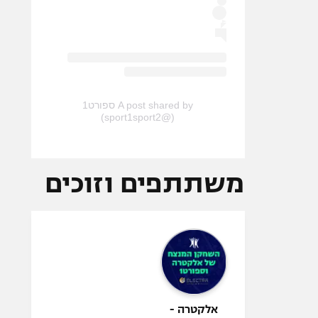
A post shared by ספורט1
(@sport1sport2)
משתתפים וזוכים
אלקטרה -