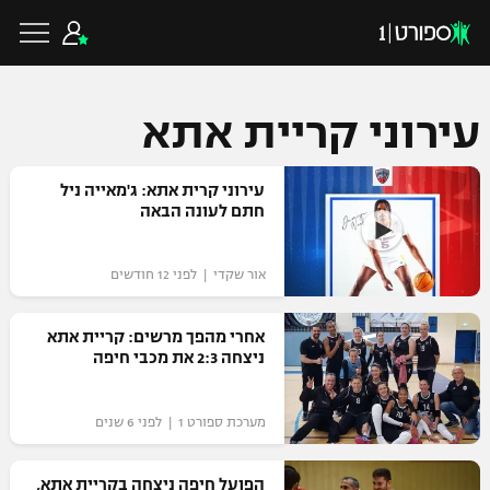
עירוני קריית אתא
כדורגל ישראלי
עירוני קרית אתא: ג'מאייה ניל
חתם לעונה הבאה
ליגת העל
כדורגל עולמי
אור שקדי | לפני 12 חודשים
ליגה לאומית
ליגת האלופות
אחרי מהפך מרשים: קריית אתא
כדורסל ישראלי
ניצחה 2:3 את מכבי חיפה
גביע הטוטו
ליגה אירופית
ליגת ווינר סל
ליגיונרים
כדורסל עולמי
מערכת ספורט 1 | לפני 6 שנים
ליגה אנגלית
ליגה לאומית
גביע המדינה
NBA
הפועל חיפה ניצחה בקריית אתא,
ליגה גרמנית
ענפים נוספים