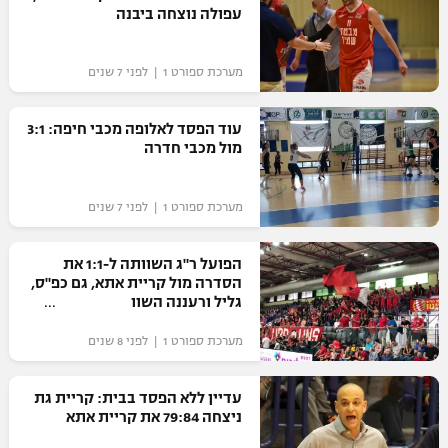
עפולה נוצחה ביבנה
כדורסל נשים
נבחרת ישראל
יורוליג
ליגה ספרדית
טניס
VOD
מכבי תל אביב
מכבי חיפה
מערכת ספורט 1 | לפני 7 שנים
יורוקאפ
ליגה איטלקית
כדוריד
הפועל חולון
בית"ר ירושלים
עוד הפסד לאלופה מכבי חיפה: 3:1
רץ ברשת
ליגה צרפתית
מול מכבי חדרה
כדורעף
הפועל ירושלים
מכבי תל אביב
ליגה הולנדית
שחייה
תוצאות
מערכת ספורט 1 | לפני 7 שנים
דני אבדיה
הפועל תל אביב
ליגה טורקית
ג'ודו
הפועל ר"ג השוותה ל-1:1 את
הפועל חיפה
לוח שידורים
הסדרה מול קריית אתא, גם כפ"ס,
ליגה סינית
אגרוף
גליל ורעננה השוו
הפועל באר שבע
ליגה ברזילאית
ברחבה
מערכת ספורט 1 | לפני 8 שנים
ספורט אולימפי
מכבי נתניה
ליגות נוספות
UFC
עדיין ללא הפסד בבית: קריית גת
"מעל הליגה" – פודקאסט
בני יהודה
ניצחה 79:84 את קריית אתא
היאבקות WWE