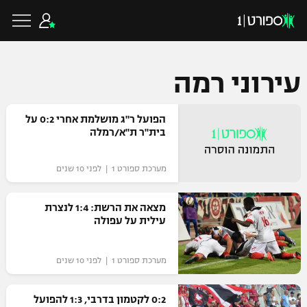
עירוני רמה
כדורגל ישראלי
הפועל ר"ג מושלמת אחרי 0:2 על
בית"ר ת"א/רמלה
ליגת העל
כדורגל עולמי
מערכת ספורט 1 | לפני 10 שנים
ליגה לאומית
ליגת האלופות
מצאה את הרשת: 1:4 לנצרת
כדורסל ישראלי
עילית על עפולה
גביע הטוטו
ליגה אירופית
ליגת ווינר סל
ליגיונרים
כדורסל עולמי
מערכת ספורט 1 | לפני 10 שנים
ליגה אנגלית
ליגה לאומית
גביע המדינה
0:2 לקטמון בדרבי, 1:3 להפועל
NBA
ליגה גרמנית
ענפים נוספים