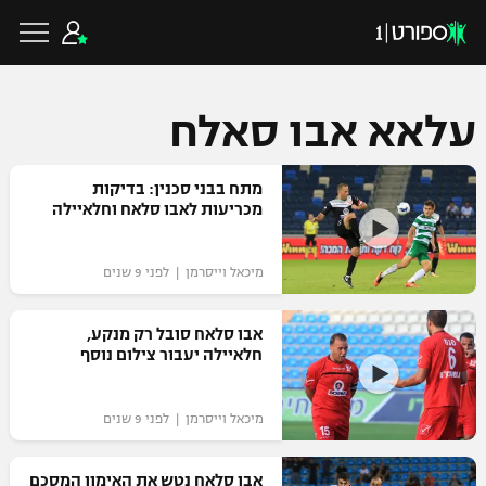
עלאא אבו סאלח
כדורגל ישראלי
מתח בבני סכנין: בדיקות
מכריעות לאבו סלאח וחלאיילה
ליגת העל
כדורגל עולמי
מיכאל וייסרמן | לפני 9 שנים
ליגה לאומית
ליגת האלופות
אבו סלאח סובל רק מנקע,
כדורסל ישראלי
חלאיילה יעבור צילום נוסף
גביע הטוטו
ליגה אירופית
ליגת ווינר סל
ליגיונרים
כדורסל עולמי
מיכאל וייסרמן | לפני 9 שנים
ליגה אנגלית
ליגה לאומית
גביע המדינה
NBA
אבו סלאח נטש את האימון המסכם
ליגה גרמנית
ענפים נוספים