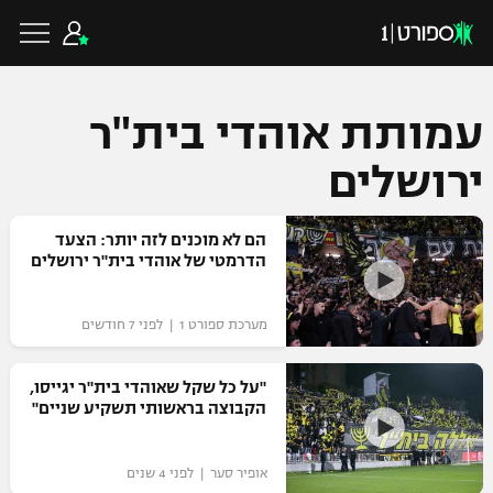
עמותת אוהדי בית"ר
ירושלים
כדורגל ישראלי
הם לא מוכנים לזה יותר: הצעד
ליגת העל
הדרמטי של אוהדי בית"ר ירושלים
כדורגל עולמי
ליגה לאומית
מערכת ספורט 1 | לפני 7 חודשים
ליגת האלופות
כדורסל ישראלי
גביע הטוטו
ליגה אירופית
"על כל שקל שאוהדי בית"ר יגייסו,
ליגת ווינר סל
הקבוצה בראשותי תשקיע שניים"
ליגיונרים
כדורסל עולמי
ליגה אנגלית
ליגה לאומית
גביע המדינה
אופיר סער | לפני 4 שנים
NBA
ליגה גרמנית
ענפים נוספים