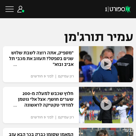
עמיר תורג'מן
כדורגל ישראלי
"מספיק, אתה רוצה לשבת שלוש
שנים בספסל? תעזוב את מכבי תל
אביב ובוא"
ליגת העל
כדורגל עולמי
רון עמיקם | לפני 9 חודשים
ליגה לאומית
ליגת האלופות
חלוץ שכבש למעלה מ-200
כדורסל ישראלי
שערים חושף: אצל אלי גוטמן
גביע הטוטו
למדתי טקטיקה לראשונה
ליגה אירופית
ליגת ווינר סל
ליגיונרים
כדורסל עולמי
רון עמיקם | לפני 9 חודשים
ליגה אנגלית
ליגה לאומית
גביע המדינה
בלעדי
NBA
המאמן שסומן כברק בכר הבא עזב
ליגה גרמנית
ענפים נוספים