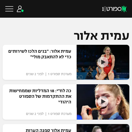
עמית אלור
כדורגל ישראלי
עמית אלור: "בנים הלכו לשירותים
כדי לא להתאבק מולי"
ליגת העל
כדורגל עולמי
מערכת ספורט 1 | לפני 2 שנים
ליגה לאומית
ליגת האלופות
כה לח"י: 18 המדליות שממחישות
כדורסל ישראלי
את ההתקדמות של הספורט
גביע הטוטו
היהודי
ליגה אירופית
ליגת ווינר סל
ליגיונרים
כדורסל עולמי
מערכת ספורט 1 | לפני 2 שנים
ליגה אנגלית
ליגה לאומית
גביע המדינה
NBA
עמית אלור ספגה הערות
ליגה גרמנית
ענפים נוספים