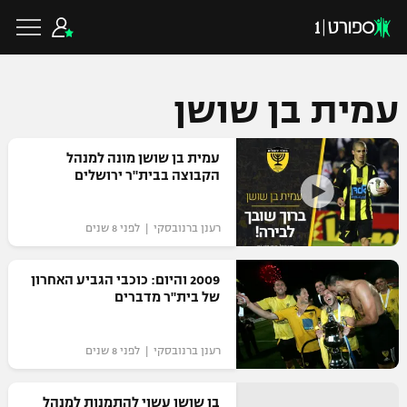
עמית בן שושן
כדורגל ישראלי
עמית בן שושן מונה למנהל
הקבוצה בבית"ר ירושלים
ליגת העל
כדורגל עולמי
רענן ברנובסקי | לפני 8 שנים
ליגה לאומית
ליגת האלופות
2009 והיום: כוכבי הגביע האחרון
כדורסל ישראלי
של בית"ר מדברים
גביע הטוטו
ליגה אירופית
ליגת ווינר סל
ליגיונרים
כדורסל עולמי
רענן ברנובסקי | לפני 8 שנים
ליגה אנגלית
ליגה לאומית
גביע המדינה
NBA
בן שושן עשוי להתמנות למנהל
ליגה גרמנית
ענפים נוספים