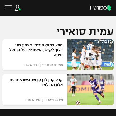
עמית סואירי
צפו בתקציר
כדורגל ישראלי
המשבר מאחוריה: ניצחון שני
רצוף לק"ש, הפעם 0:2 על הפועל
חיפה
ליגת העל
כדורגל עולמי
מערכת ספורט 1 | לפני 6 שנים
ליגה לאומית
ליגת האלופות
קרע קטן לרן קדוש. גישושים עם
כדורסל ישראלי
אלון תורג'מן
גביע הטוטו
ליגה אירופית
ליגת ווינר סל
ליגיונרים
כדורסל עולמי
מיכאל וייסרמן | לפני 6 שנים
ליגה אנגלית
ליגה לאומית
גביע המדינה
NBA
ליגה גרמנית
ענפים נוספים