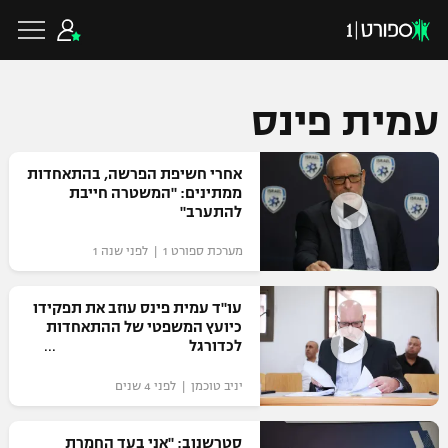
עמית פינס
כדורגל ישראלי
אחרי חשיפת הפרשה, בהתאחדות
ממתינים: "המשטרה חייבת
להתערב"
ליגת העל
כדורגל עולמי
מערכת ספורט 1 | לפני שנה 1
ליגה לאומית
ליגת האלופות
עו"ד עמית פינס עוזב את תפקידו
כדורסל ישראלי
כיועץ המשפטי של ההתאחדות
גביע הטוטו
לכדורגל
ליגה אירופית
ליגת ווינר סל
ליגיונרים
כדורסל עולמי
יניב טוכמן | לפני 4 שנים
ליגה אנגלית
ליגה לאומית
גביע המדינה
NBA
סטרשנוב: "אני בעד החמרת
ליגה גרמנית
ענפים נוספים