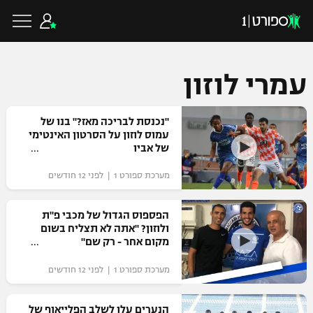
עמרי לוזון
כדורגל ישראלי
"נכנסת לבריכה מאז?" בנו של
עמוס לוזון על הסרטון האינטימי
של אביו
ליגת העל
כדורגל עולמי
מערכת ספורט 1 | לפני 12 חודשים
ליגה לאומית
ליגת האלופות
הפספוס הגדול של מכבי פ"ת
כדורסל ישראלי
ולוזון? "אתה לא תצליח בשום
גביע הטוטו
מקום אחר - רק שם"
ליגה אירופית
ליגת ווינר סל
ליגיונרים
כדורסל עולמי
מערכת ספורט 1 | לפני 12 חודשים
ליגה אנגלית
ליגה לאומית
גביע המדינה
NBA
הנערים עלו לשלב הפלייאוף של
ליגה גרמנית
ענפים נוספים