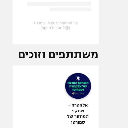
A post shared by ספורט1
(@sport1sport2)
משתתפים וזוכים
אלקטרה -
שחקני
המחזור של
ספורט1