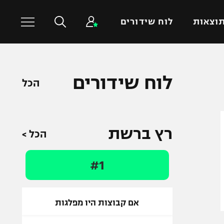
וצאות
לוח שידורים
כדורסל עולמי
ענפים נוספים
לוח שידורים
הכל
NBA
טניס
יורוליג
כדוריד
יורוקאפ
כדורעף
רץ ברשת
הכל >
שחייה
ג'ודו
#1
אגרוף
ספורט אולימפי
UFC
אם קבוצות היו מפלגות
היאבקות WWE