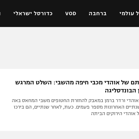
 עולמי
ברחבה
VOD
כדורסל ישראלי
ת
ל ישראלי
כדורגל עולמי
כדורסל ישראלי
על
ליגת האלופות
ליגת ווינר סל
אומית
ליגה אירופית
ליגה לאומית
וטו
ליגה אנגלית
כדורסל נשים
תם של אוהדי מכבי חיפה מהשבי: השלט המרגש
ים
ליגה גרמנית
מכבי תל אביב
 הבונדסליגה
מדינה
ליגה ספרדית
הפועל חולון
והדי ורדר ברמן במאבק להחזרת החטופים משבי המחאס באה
ישראל
ליגה איטלקית
הפועל ירושלים
שנתיים האחרונות מספר פעמים. כעת, לאחר שנתיים, הם בירכו
 אוהדי הירוקים הביתה
יפה
ליגה צרפתית
דני אבדיה
רושלים
ליגה הולנדית
ל אביב
ליגה טורקית