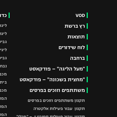
VOD
כדו
רץ ברשת
ליגת
ליגה
תוצאות
גביע
לוח שידורים
ליגי
ברחבה
גביע
נבחר
"מעל הליגה" – פודקאסט
מכבי
"מחצית בשכונה" – פודקאסט
בית"
משתתפים וזוכים בפרסים
מכבי
הפוע
תקנון משתתפים וזוכים בפרסים
הפוע
תקנון עבור פעילות אלקטרה
הפוע
תקנון עבור פעילות ספורט 1 – "מרלן"