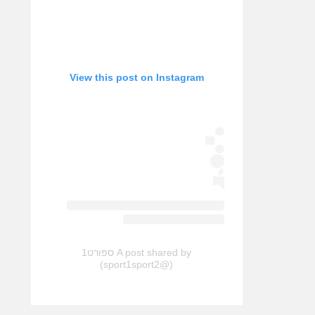
View this post on Instagram
A post shared by ספורט1
(@sport1sport2)