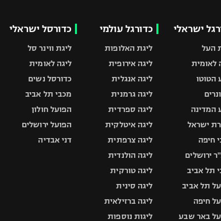
רגל ישראלי
כדורגל עולמי
כדורסל ישראלי
 העל
ליגת האלופות
ליגת ווינר סל
 לאומית
ליגה אירופית
ליגה לאומית
 הטוטו
ליגה אנגלית
כדורסל נשים
ונרים
ליגה גרמנית
מכבי תל אביב
 המדינה
ליגה ספרדית
הפועל חולון
ת ישראל
ליגה איטלקית
הפועל ירושלים
 חיפה
ליגה צרפתית
דני אבדיה
ר ירושלים
ליגה הולנדית
 תל אביב
ליגה טורקית
ל תל אביב
ליגה סינית
ל חיפה
ליגה ברזילאית
ל באר שבע
ליגות נוספות