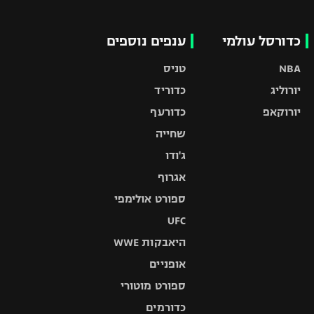
כדורסל עולמי
ענפים נוספים
NBA
טניס
יורוליג
כדוריד
יורוקאפ
כדורעף
שחייה
ג'ודו
אגרוף
ספורט אולימפי
UFC
היאבקות WWE
אופניים
ספורט מוטורי
כדורמים