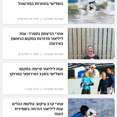
השלישי בתחרות בפורטוגל
כדורסל נשים
נבחרת ישראל
יורוליג
ליגה ספרדית
טניס
VOD
מכבי תל אביב
מכבי חיפה
מערכת ספורט 1 | לפני 10 חודשים
יורוקאפ
ליגה איטלקית
כדוריד
הפועל חולון
בית"ר ירושלים
אחרי הניצחון בספרד: ענת
רץ ברשת
ליגה צרפתית
ליליאור מדורגת במקום הראשון
כדורעף
הפועל ירושלים
באירופה
מכבי תל אביב
ליגה הולנדית
שחייה
תוצאות
מערכת ספורט 1 | לפני 11 חודשים
דני אבדיה
הפועל תל אביב
ליגה טורקית
ג'ודו
ענת ליליאור סיימה במקום
הפועל חיפה
לוח שידורים
השלישי בסבב האירופאי במרוקו
ליגה סינית
אגרוף
הפועל באר שבע
ליגה ברזילאית
ברחבה
מערכת ספורט 1 | לפני שנה 1
ספורט אולימפי
מכבי נתניה
ליגות נוספות
UFC
אחרי קרב עיקש: גולשת הגלים
"מעל הליגה" – פודקאסט
בני יהודה
ענת ליליאור הודחה בשמינית
הגמר
היאבקות WWE