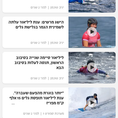
"מחצית בשכונה" – פודקאסט
יניב טוכמן | לפני 2 שנים
אופניים
הישג מרשים: ענת ליליאור עלתה
ספורט מוטורי
משתתפים וזוכים בפרסים
לשמינית הגמר בגלישת גלים
כדורמים
תקנון משתתפים וזוכים בפרסים
טניס
יניב טוכמן | לפני 2 שנים
פוטבול אמריקאי NFL
תקנון עבור פעילות אלקטרה
ליליאור סיימה שנייה בסיבוב
גיימינג E-Sports
בייסבול MLB
הראשון, תנסה לעלות בסיבוב
תקנון עבור פעילות ספורט 1 – "מרלן"
הבא
ספורט אתגרי ואקסטרים
תנאי שימוש
יניב טוכמן | לפני 2 שנים
אומנויות לחימה
"יותר בוגרת מהפעם שעברה".
מדיניות פרטיות
ענת ליליאור תופסת גלים 15 אלף
גיימינג E-Sports
ק"מ מפריז
תקנון פעילות ספורט 1
מערכת ספורט 1 | לפני 2 שנים