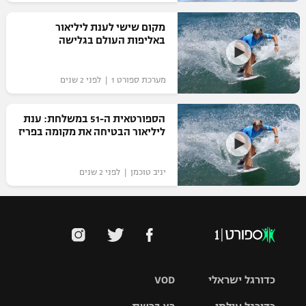
רשיון להקרנה פומבית לבית עסק
מקום שישי לענת ליליאור
באליפות העולם בגלישה
הצטרפות לחבילת הערוצים
מערכת ספורט 1 | לפני 2 שנים
לוח דרושים – ג'ובנט
תגיות
הספורטאית ה-51 במשלחת: ענת
ליליאור הבטיחה את מקומה בפריז
המגזין
יניב טוכמן | לפני 2 שנים
כדורגל ישראלי
VOD