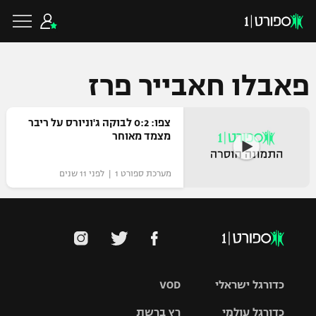
פאבלו חאבייר פרז
כדורגל ישראלי
צפו: 0:2 לבוקה ג'וניורס על ריבר
מצמד מאוחר
ליגת העל
כדורגל עולמי
מערכת ספורט 1 | לפני 11 שנים
ליגה לאומית
ליגת האלופות
כדורסל ישראלי
גביע הטוטו
ליגה אירופית
ליגת ווינר סל
ליגיונרים
כדורסל עולמי
ליגה אנגלית
כדורגל ישראלי
VOD
ליגה לאומית
גביע המדינה
NBA
כדורגל עולמי
רץ ברשת
ליגה גרמנית
ענפים נוספים