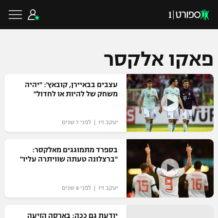
פאקו אלקסר
כדורגל ישראלי
עצבים בבאיירן, קובאץ': "יהיה
משחק של להיות או לחדול"
ליגת העל
כדורגל עולמי
יעקב זיו | לפני 7 שנים
ליגה לאומית
ליגת האלופות
בספרד מתמוגגים מאלקסר:
כדורסל ישראלי
"ברצלונה טעתה שוויתרה עליו"
גביע הטוטו
ליגה אירופית
ליגת ווינר סל
ליגיונרים
כדורסל עולמי
יעקב זיו | לפני 8 שנים
ליגה אנגלית
ליגה לאומית
גביע המדינה
NBA
יודעת גם ככה: בארסה הזיעה
ליגה גרמנית
ענפים נוספים