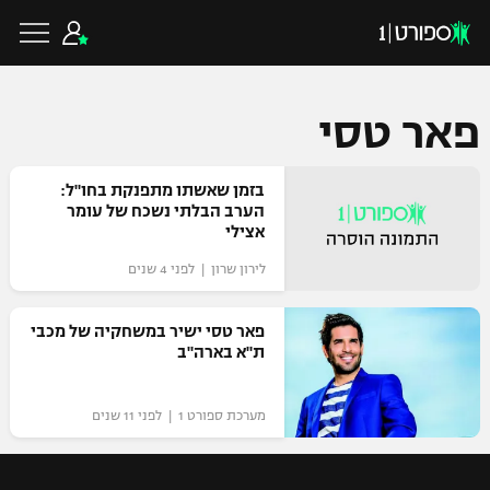
פאר טסי
כדורגל ישראלי
בזמן שאשתו מתפנקת בחו"ל:
הערב הבלתי נשכח של עומר
אצילי
ליגת העל
כדורגל עולמי
לירון שרון | לפני 4 שנים
ליגה לאומית
ליגת האלופות
פאר טסי ישיר במשחקיה של מכבי
כדורסל ישראלי
ת"א בארה"ב
גביע הטוטו
ליגה אירופית
ליגת ווינר סל
ליגיונרים
כדורסל עולמי
מערכת ספורט 1 | לפני 11 שנים
ליגה אנגלית
ליגה לאומית
גביע המדינה
NBA
ליגה גרמנית
ענפים נוספים