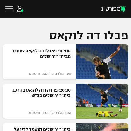
פבלו דה לוקאס
כדורגל ישראלי
סופית: פאבלו דה לוקאס שוחרר
מבית"ר ירושלים
ליגת העל
כדורגל עולמי
אשר גולדברג | לפני 11 שנים
ליגה לאומית
ליגת האלופות
20:30: פרדה ודה לוקאס בהרכב
כדורסל ישראלי
בית"ר ירושלים בב"ש
גביע הטוטו
ליגה אירופית
ליגת ווינר סל
ליגיונרים
כדורסל עולמי
אשר גולדברג | לפני 11 שנים
ליגה אנגלית
ליגה לאומית
גביע המדינה
NBA
בית"ר ירושלים תועמד לדין על
ליגה גרמנית
ענפים נוספים