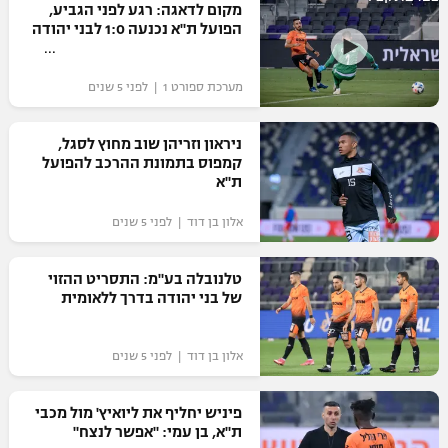
מקום לדאגה: רגע לפני הגביע,
כדורסל נשים
נבחרת ישראל
הפועל ת"א נכנעה 1:0 לבני יהודה
יורוליג
ליגה ספרדית
טניס
VOD
מכבי תל אביב
מכבי חיפה
יורוקאפ
מערכת ספורט 1 | לפני 5 שנים
ליגה איטלקית
כדוריד
הפועל חולון
בית"ר ירושלים
רץ ברשת
ליגה צרפתית
ניראון וזריהן שוב מחוץ לסגל,
כדורעף
הפועל ירושלים
קמפוס בתמונת ההרכב להפועל
מכבי תל אביב
ת"א
ליגה הולנדית
שחייה
תוצאות
דני אבדיה
הפועל תל אביב
אלון בן דוד | לפני 5 שנים
ליגה טורקית
ג'ודו
הפועל חיפה
לוח שידורים
טלנובלה בע"מ: התסריט ההזוי
ליגה סינית
אגרוף
של בני יהודה בדרך ללאומית
הפועל באר שבע
ליגה ברזילאית
ברחבה
ספורט אולימפי
אלון בן דוד | לפני 5 שנים
מכבי נתניה
ליגות נוספות
UFC
"מעל הליגה" – פודקאסט
בני יהודה
פיניש יחליף את ליואיץ' מול מכבי
ת"א, בן עמי: "אפשר לנצח"
היאבקות WWE