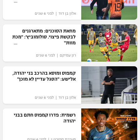
"מחצית בשכונה" – פודקאסט
אופניים
אלון בן דוד | לפני 6 שנים
ספורט מוטורי
משתתפים וזוכים בפרסים
מחאת הסוכנים: מתארגנים
לבקשת פיצוי. סולומוביץ': "מכת
כדורמים
מוות"
תקנון משתתפים וזוכים בפרסים
טניס
רון עמיקם | לפני 6 שנים
פוטבול אמריקאי NFL
תקנון עבור פעילות אלקטרה
גיימינג E-Sports
בייסבול MLB
קמפוס ומוסא בהרכב בני יהודה,
תקנון עבור פעילות ספורט 1 – "מרלן"
אלישע: "הסגל עדיין לא מוכן"
ספורט אתגרי ואקסטרים
תנאי שימוש
אלון בן דוד | לפני 6 שנים
אומנויות לחימה
מדיניות פרטיות
רשמית: פדרו קמפוס חתם בבני
גיימינג E-Sports
יהודה
תקנון פעילות ספורט 1
מערכת ספורט 1 | לפני 6 שנים