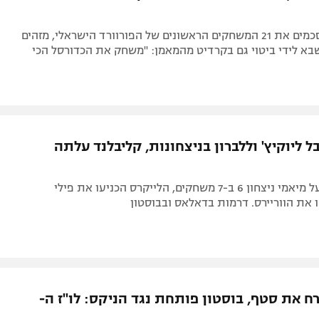
בפורטלנד מסכמים את 21 המשחקים הראשונים של הפורוורד הישראלי, מזהים
בא לידי ביטוי גם בקרדיט מהמאמן: "משחק את הכדורסל הכי
 ליוקיץ' וללברון בניצחונות, קליבלנד עלתה
דנבר רשמה על מיאמי ניצחון 6 ב-7 משחקים, הלייקרס הכניעו את פילי
את הווריירס. דרמות בדאלאס ובבוסטון
ח את סטף, בוסטון פותחת נגד הניקס: לו"ז ה-