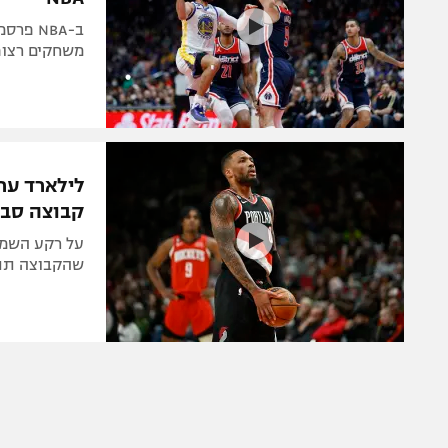
ב-NBA 
משחקים רצופי
קבוצה סבי
על רקע השמו
שהקבוצה תתחז