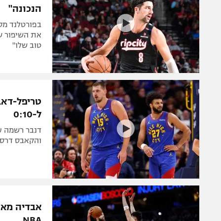
הנכונה"
את השיפור ש
טוב שלו"
טריפל-דאבל
ל-0:10
והקאבס דרסו 
אבדיה מאר
NBA