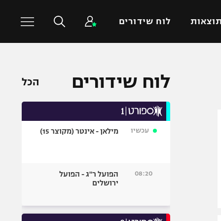
וצאות
לוח שידורים
כדורסל עולמי
ענפים נוספים
לוח שידורים
הכל
NBA
טניס
יורוליג
כדוריד
יורוקאפ
כדורעף
עכשיו
מילאן - אינטר (מקוצר 15)
שחייה
ג'ודו
אגרוף
08:20
הפועל ר"ג - הפועל
ירושלים
ספורט אולימפי
UFC
היאבקות WWE