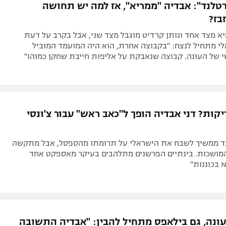
רטלנד": אבדיה "ממריא", אז למה יש תחושה
בז?
א מצד אחד ונותן קרדיט מוגבל מצד שני, אבל בקרב על דעת
י מתחיל לנצח: "בקבוצה אחרת, הוא היה המועמד המוביל
 של העונה. קבוצה שנאבקת על אליפות חייבת שחקן כמוהו"
קות? דני אבדיה הופך ל"כאב ראש" עבור צ'ונסי
ד ממשיך לשבח את הישראלי על תרומתו מהספסל, אבל מתקשה
מושכות. בינתיים הפרשנים מתלהבים בעיקר מאספקט אחד
עונה, גם בילאפס מתחיל להבין: "אבדיה התשובה