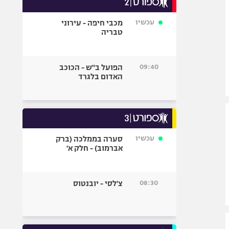
אופניים
עכשיו
מכבי חיפה - עירוני
ספורט מוטורי
טבריה
כדורמים
פוטבול אמריקאי NFL
09:40
הפועל ב"ש - הכוכב
בייסבול MLB
האדום בלגרד
ספורט אתגרי
ואקסטרים
אומנויות לחימה
גיימינג E-Sports
עכשיו
סערה בממלכה (ברק
אברמוב) - חלק א'
08:30
צ'לסי - יובנטוס