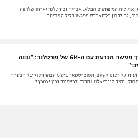
פרסמו את לוח המשחקים המלא: אבדיה ופורטלנד יארחו שלושה
ם, גם לברון ואדוארדס ייפגשו בליל הפתיחה
לילארד ערך פגישה מכרעת עם ה-GM של פורטלנד: "נבנה
בו"
עות על רצונו לעזוב, הסופרסטאר ביקש הבהרות וקיבל הבטחה
ק: "היה לנו דיאלוג נהדר". דריימונד גרין יצטרף?