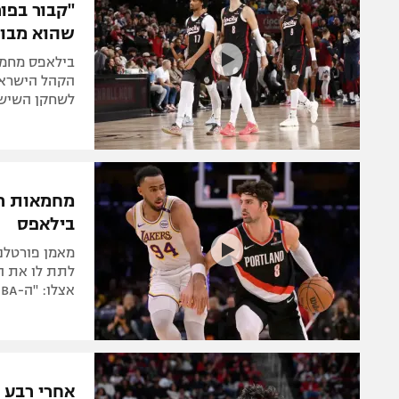
"קבור בפו
שהוא מבוז
בילאפס מחמי
הקהל הישראל
לשחקן השישי
מחמאות רי
בילאפס
מאמן פורטלנ
לתת לו את ה
אצלו: "ה-NBA בכוננות"
אחרי רבע 