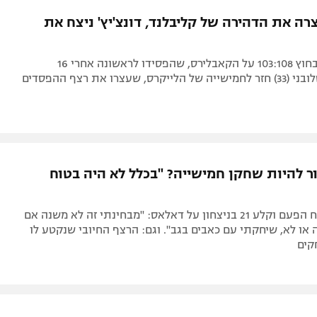
תל אביב
ליגה סינית
רה את הדהירה של קליבלנד, דונצ'יץ' ניצח את
חיפה
ליגה ברזילאית
באר שבע
ליגות נוספות
המג'יק גברו בחוץ 103:108 על הקאבלירס, שהפסידו לראשונה אחרי 16
תניה
, שעצרו את רצף ההפסדים
דה
ור להיות שחקן חמישייה? "בכלל לא היה בטוח
הישראלי פתח הפעם וקלע 21 בניצחון על דאלאס: "מבחינתי זה לא משנה אם
 או לא, שיחקתי עם כאבים בגב". וגם: הרצף החיובי שנקטע לו