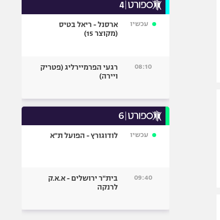
עכשיו
ארסנל - ריאל בטיס
(מקוצר 15)
08:10
רגעי הפרמיירליג (פטריק
ויירה)
עכשיו
לודוגורץ - הפועל ת"א
09:40
בית"ר ירושלים - א.א.ק
לרנקה