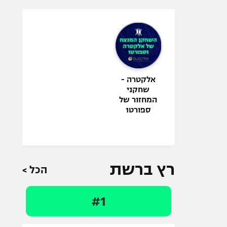
אלקטרה -
שחקני
המחזור של
ספורט1
רץ ברשת
הכל >
#1