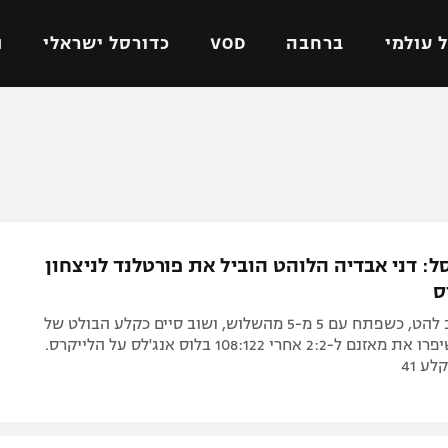
 עולמי
ברחבה
VOD
כדורסל ישראלי
ת
ל ישראלי
כדורגל עולמי
כדורסל ישראלי
על
ליגת האלופות
ליגת ווינר סל
אומית
ליגה אירופית
ליגה לאומית
וטו
ליגה אנגלית
כדורסל נשים
ל: דני אבדיה הלוהט הוביל את פורטלנד לניצחון
ים
ליגה גרמנית
מכבי תל אביב
ס
מדינה
ליגה ספרדית
הפועל חולון
הישראלי שוב להט, כשפתח עם 5 מ-5 מהשלוש, ושוב סיים כקלע הבולט של
ישראל
ליגה איטלקית
הפועל ירושלים
הבלייזרס ששיפרו את מאזנם ל-2:2 אחרי 108:122 בלוס אנג'לס על הלייקרס.
ע 41
יפה
ליגה צרפתית
דני אבדיה
רושלים
ליגה הולנדית
ל אביב
ליגה טורקית