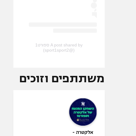
A post shared by ספורט1
(@sport1sport2)
משתתפים וזוכים
אלקטרה -