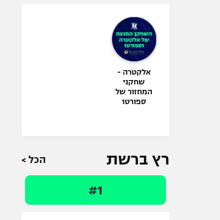
אלקטרה -
שחקני
המחזור של
ספורט1
רץ ברשת
הכל >
#1