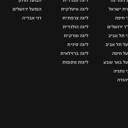
 המדינה
ליגה ספרדית
הפועל חולון
ת ישראל
ליגה איטלקית
הפועל ירושלים
 חיפה
ליגה צרפתית
דני אבדיה
ר ירושלים
ליגה הולנדית
 תל אביב
ליגה טורקית
ל תל אביב
ליגה סינית
ל חיפה
ליגה ברזילאית
ל באר שבע
ליגות נוספות
 נתניה
יהודה