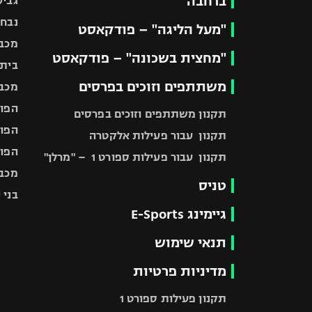
ברחבה
גביע
נבחר
"מעל הליגה" – פודקאסט
מכבי
"מחצית בשכונה" – פודקאסט
בית"
משתתפים וזוכים בפרסים
מכבי
הפוע
תקנון משתתפים וזוכים בפרסים
הפוע
תקנון עבור פעילות אלקטרה
הפוע
תקנון עבור פעילות ספורט 1 – "מרלן"
מכבי
טניס
בני 
גיימינג E-Sports
תנאי שימוש
מדיניות פרטיות
תקנון פעילות ספורט 1