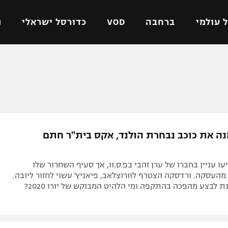
 עולמי
ברחבה
VOD
כדורסל ישראלי
ת
ל ישראלי
כדורגל עולמי
כדורסל ישראלי
על
ליגת האלופות
ליגת ווינר סל
אומית
ליגה אירופית
ליגה לאומית
וטו
ליגה אנגלית
כדורסל נשים
מנה את כוכב נבחרת הולנד, אקס בית"ר חתם
ים
ליגה גרמנית
מכבי תל אביב
מדינה
ליגה ספרדית
הפועל חולון
עו עניין בחברו של ערן זהבי בפ.ס.וו, אך סעיף השחרור שלו
ישראל
ליגה איטלקית
הפועל ירושלים
העסקה. ורדסקה הצטרף לוורוצלאב, פיאניץ' עשוי לחזור ליובה.
ת לבצע מהפכה בהתקפה ומי הלהיט המבוקש של יורו 2020?
יפה
ליגה צרפתית
דני אבדיה
רושלים
ליגה הולנדית
ל אביב
ליגה טורקית