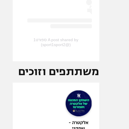
A post shared by ספורט1
(@sport1sport2)
משתתפים וזוכים
אלקטרה -
שחקני