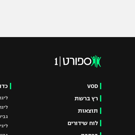
VOD
כדו
רץ ברשת
ליגת
ליגה
תוצאות
גביע
לוח שידורים
ליגי