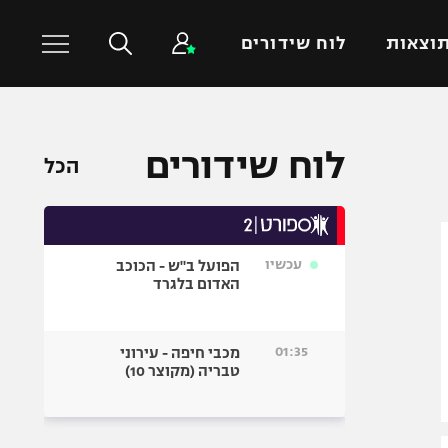
וצאות
לוח שידורים
כדורסל עולמי
ענפים נוספים
לוח שידורים
הכל
NBA
טניס
יורוליג
כדוריד
יורוקאפ
כדורעף
עכשיו
הפועל ב"ש - הכוכב
שחייה
האדום בלגרד
ג'ודו
אגרוף
01:35
מכבי חיפה - עירוני
טבריה (מקוצר 10)
ספורט אולימפי
UFC
היאבקות WWE