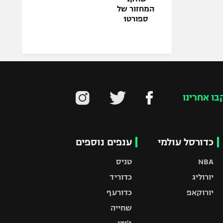
המחזור של
ספורט1
בו אחרינו
כדורסל עולמי
ענפים נוספים
NBA
טניס
יורוליג
כדוריד
יורוקאפ
כדורעף
שחייה