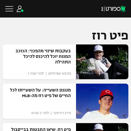
פיט רוז
כדורגל ישראלי
בעקבות שינוי מהפכני: הכוכב
המנוח יוכל להיכנס להיכל
התהילה
ליגת העל
כדורגל עולמי
עקיבא שפיגלמן | לפני שנה 1
ליגה לאומית
ליגת האלופות
מנגנון השעייה: על השעייתו לכל
כדורסל ישראלי
החיים של פיט רוז מה-MLB
גביע הטוטו
ליגה אירופית
ליגת ווינר סל
ליגיונרים
כדורסל עולמי
עידן ויניצקי | לפני 2 שנים
ליגה אנגלית
ליגה לאומית
גביע המדינה
NBA
פיט רוז, שיאן החבטות בבייסבול
ליגה גרמנית
ענפים נוספים